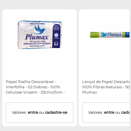
Papel Toalha Descartável -
Lençol de Papel Descartáv
Interfolha - 02 Dobras - 100%
100% Fibras Naturais - 5
Celulose Virgem - 23cmx21cm -
Plumax
Plumax
Valores:
entre
ou
cadastre-se
Valores:
entre
ou
cada