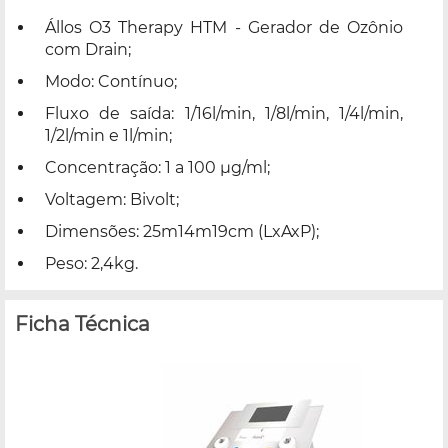
Állos O3 Therapy HTM - Gerador de Ozônio
com Drain;
Modo: Contínuo;
Fluxo de saída: 1/16l/min, 1/8l/min, 1/4l/min,
1/2l/min e 1l/min;
Concentração: 1 a 100 µg/ml;
Voltagem: Bivolt;
Dimensões: 25m14m19cm (LxAxP);
Peso: 2,4kg.
Ficha Técnica