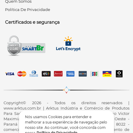
Quem Somos
Política De Privacidade
Certificados e segurança
Copyright© 2026 - Todos os direitos reservados |
www.arktus.com.br | Arktus Indústria e Comércio de Produtos
Para Saúde Ltda | CNPJ: 01.417.367/0001-78 | R. Antônio Victor
Nós usamos Cookies para entender e
Maximiano, 107, Parque Industrial II, Santa Tereza do Oeste -
melhorar a sua experiência de navegação pelo
Paraná - CEP 85825-900 - Fale conosco: 0800 200 8022 -
nosso site. Ao continuar, você concorda com
comercial@arktus.com.br | Autorização de Funcionamento de
nossa
Política de Privacidade
.