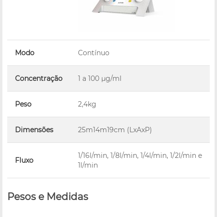
Modo
Contínuo
Concentração
1 a 100 µg/ml
Peso
2,4kg
Dimensões
25m14m19cm (LxAxP)
1/16l/min, 1/8l/min, 1/4l/min, 1/2l/min e
Fluxo
1l/min
Pesos e Medidas