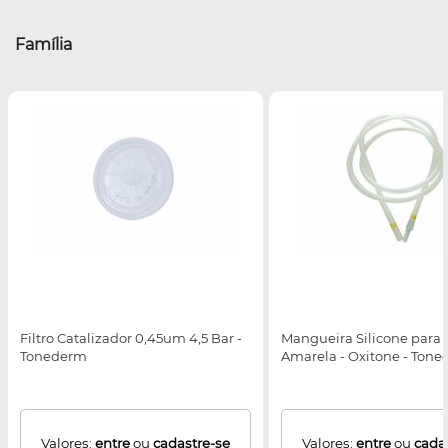
Família
Filtro Catalizador 0,45um 4,5 Bar -
Mangueira Silicone para 
Tonederm
Amarela - Oxitone - Ton
Valores:
entre
ou
cadastre-se
Valores:
entre
ou
cada