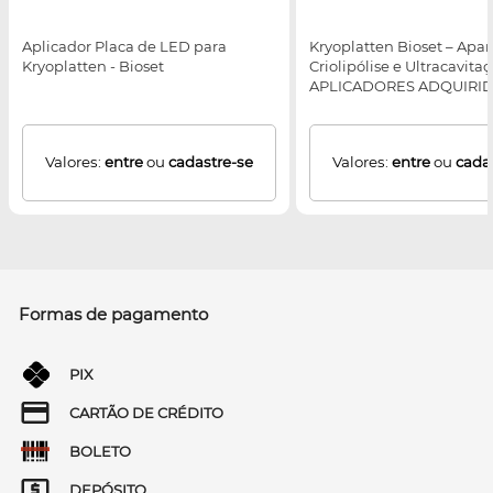
Aplicador Placa de LED para
Kryoplatten Bioset – Apa
Kryoplatten - Bioset
Criolipólise e Ultracavitaç
APLICADORES ADQUIRI
SEPARADAMENTE
Valores:
entre
ou
cadastre-se
Valores:
entre
ou
cada
Formas de pagamento
PIX
CARTÃO DE CRÉDITO
BOLETO
DEPÓSITO