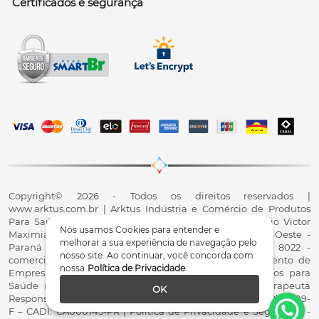
Certificados e segurança
Copyright© 2026 - Todos os direitos reservados |
www.arktus.com.br | Arktus Indústria e Comércio de Produtos
Para Saúde Ltda | CNPJ: 01.417.367/0001-78 | R. Antônio Victor
Nós usamos Cookies para entender e
Maximiano, 107, Parque Industrial II, Santa Tereza do Oeste -
melhorar a sua experiência de navegação pelo
Paraná - CEP 85825-900 - Fale conosco: 0800 200 8022 -
nosso site. Ao continuar, você concorda com
comercial@arktus.com.br | Autorização de Funcionamento de
nossa
Política de Privacidade
.
Empresa - AFE/ANVISA - Para Fabricação de Produtos para
Saúde (Correlatos): 8.02.844-5 (UX418X102741) - Fisioterapeuta
OK
Responsável Técnico Dr. Alex Fernando Zani - Crefito8(PR): 8409-
F – CADI: CA000145-PR | Política de Privacidade e Segurança -