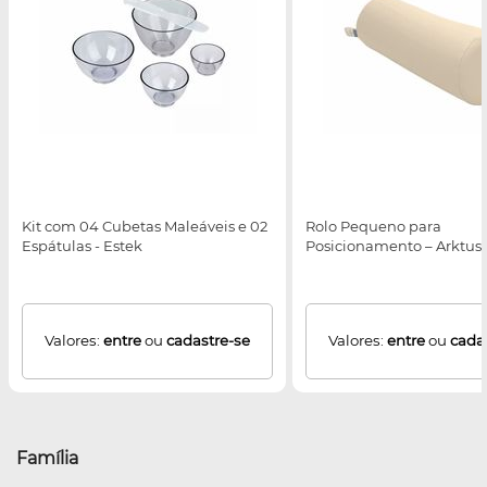
Kit com 04 Cubetas Maleáveis e 02
Rolo Pequeno para
Espátulas - Estek
Posicionamento – Arktus
Valores:
entre
ou
cadastre-se
Valores:
entre
ou
cada
Família