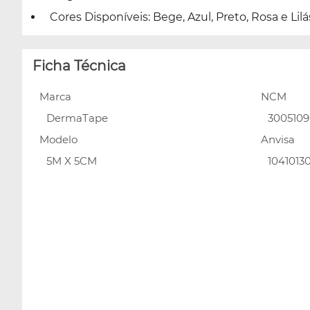
Cores Disponíveis: Bege, Azul, Preto, Rosa e Lilá
Ficha Técnica
Marca
NCM
DermaTape
300510
Modelo
Anvisa
5M X 5CM
1041013