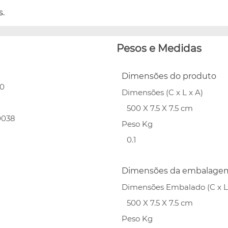
s.
Pesos e Medidas
Dimensões do produto
90
Dimensões (C x L x A)
500 X 7.5 X 7.5 cm
0038
Peso Kg
0.1
Dimensões da embalage
Dimensões Embalado (C x L 
500 X 7.5 X 7.5 cm
Peso Kg