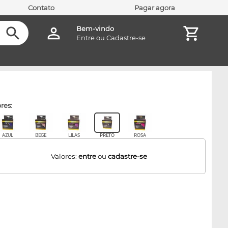
Contato
Pagar agora
Bem-vindo
Entre
ou
Cadastre-se
ores:
AZUL
BEGE
LILAS
PRETO
ROSA
Valores:
entre
ou
cadastre-se