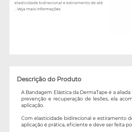
elasticidade bidirecional e estiramento de até
...Veja mais informações
50%, a bandagem pode ser adaptada
conforme o tipo de lesão ou necessidade do
paciente. Sua aplicação é prática, eficiente e
deve ser feita por profissional habilitado,
respeitando a direção das fibras musculares.
Além de ser hipoalergênica, resistente à água,
livre de látex e permeável à pele, a fita oferece
máxima aderência sem causar desconfortos.
Tudo isso com aprovação da ANVISA e em
diversas cores para você escolher no momento
da compra.
Descrição do Produto
A Bandagem Elástica da DermaTape é a aliada 
prevenção e recuperação de lesões, ela acom
aplicação.
Com elasticidade bidirecional e estiramento 
aplicação é prática, eficiente e deve ser feita p