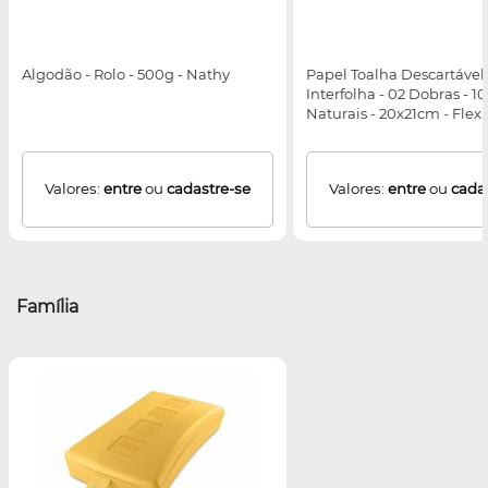
Algodão - Rolo - 500g - Nathy
Papel Toalha Descartável 
Interfolha - 02 Dobras - 1
Naturais - 20x21cm - Flexp
Valores:
entre
ou
cadastre-se
Valores:
entre
ou
cada
Família