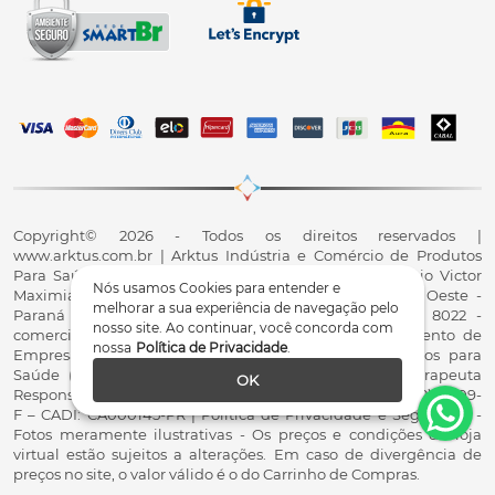
Copyright© 2026 - Todos os direitos reservados |
www.arktus.com.br | Arktus Indústria e Comércio de Produtos
Para Saúde Ltda | CNPJ: 01.417.367/0001-78 | R. Antônio Victor
Nós usamos Cookies para entender e
Maximiano, 107, Parque Industrial II, Santa Tereza do Oeste -
melhorar a sua experiência de navegação pelo
Paraná - CEP 85825-900 - Fale conosco: 0800 200 8022 -
nosso site. Ao continuar, você concorda com
comercial@arktus.com.br | Autorização de Funcionamento de
nossa
Política de Privacidade
.
Empresa - AFE/ANVISA - Para Fabricação de Produtos para
Saúde (Correlatos): 8.02.844-5 (UX418X102741) - Fisioterapeuta
OK
Responsável Técnico Dr. Alex Fernando Zani - Crefito8(PR): 8409-
F – CADI: CA000145-PR | Política de Privacidade e Segurança -
Fotos meramente ilustrativas - Os preços e condições da loja
virtual estão sujeitos a alterações. Em caso de divergência de
preços no site, o valor válido é o do Carrinho de Compras.