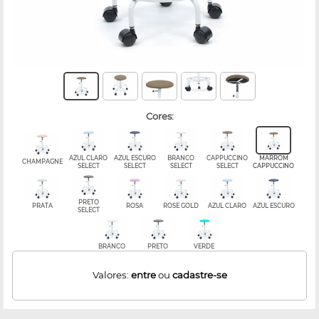
cores:
AZUL CLARO
AZUL ESCURO
BRANCO
CAPPUCCINO
MARROM
CHAMPAGNE
SELECT
SELECT
SELECT
SELECT
CAPPUCCINO
PRETO
PRATA
ROSA
ROSE GOLD
AZUL CLARO
AZUL ESCURO
SELECT
BRANCO
PRETO
VERDE
Valores:
entre
ou
cadastre-se