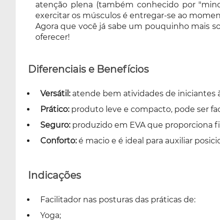
atenção plena (também conhecido por "mindf
que desenvolver nossa flexibilidade ou
exercitar os músculos é entregar-se ao momen
exercitar os músculos é entregar-se ao
Agora que você já sabe um pouquinho mais sobr
momento presente. Agora que você já sabe
oferecer!
um pouquinho mais sobre Yoga garanta já
seu Bloco de Yoga Alux e desfrute de todos os
benefícios que essa prática pode te oferecer!
Diferenciais e Benefícios
Versátil:
atende bem atividades de iniciantes 
Prático:
produto leve e compacto, pode ser fa
Seguro:
produzido em EVA que proporciona fi
Conforto:
é macio e é ideal para auxiliar pos
Indicações
Facilitador nas posturas das práticas de:
Yoga;