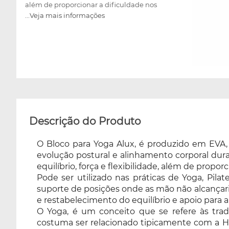
além de proporcionar a dificuldade nos
...Veja mais informações
exercícios, pensando em evolução dentro de
posturas de nível básico. Pode ser utilizado
nas práticas de Yoga, Pilates ou
alongamentos. Sua matéria prima não
deforma, possibilitando uso em diferentes
alturas como suporte de posições onde as mão
não alcançariam o chão sem a ajuda do bloco.
Também é uma ótima opção para substituir a
almofada de meditação e restabelecimento
Descrição do Produto
do equilíbrio e apoio para a coluna ao sentar-
se. O Yoga, é um conceito que se refere às
O Bloco para Yoga Alux, é produzido em EVA, é
tradicionais disciplinas físicas originárias da
evolução postural e alinhamento corporal dura
Índia. A palavra está associada com as práticas
equilíbrio, força e flexibilidade, além de prop
meditativas, costuma ser relacionado
Pode ser utilizado nas práticas de Yoga, Pil
tipicamente com a Hatha-yoga e suas asanas
suporte de posições onde as mão não alcançar
(posturas) ou como uma forma de exercícios.
e restabelecimento do equilíbrio e apoio para a
Yoga é a mais antiga prática de atenção plena
O Yoga, é um conceito que se refere às tradici
(também conhecido por "mindfulness"). Ao
costuma ser relacionado tipicamente com a Ha
praticar, aprendemos que mais importante do