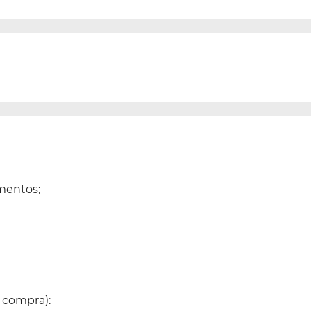
amentos;
 compra):