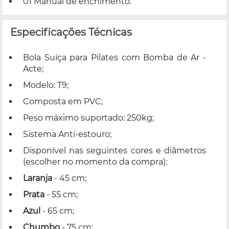
01 Manual de enchimento.
Especificações Técnicas
Bola Suíça para Pilates com Bomba de Ar -
Acte;
Modelo: T9;
Composta em PVC;
Peso máximo suportado: 250kg;
Sistema Anti-estouro;
Disponível nas seguintes cores e diâmetros
(escolher no momento da compra):
Laranja
- 45 cm;
Prata
- 55 cm;
Azul
- 65 cm;
Chumbo
- 75 cm;