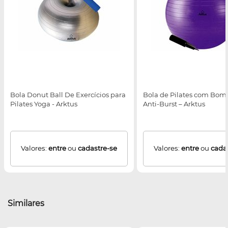
Bola Donut Ball De Exercícios para
Bola de Pilates com Bomb
Pilates Yoga - Arktus
Anti-Burst – Arktus
Valores:
entre
ou
cadastre-se
Valores:
entre
ou
cada
Similares