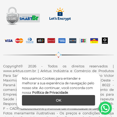
Copyright© 2026 - Todos os direitos reservados |
www.arktus.com.br | Arktus Indústria e Comércio de Produtos
Para Saúde Ltda | CNPJ: 01.417.367/0001-78 | R. Antônio Victor
Nós usamos Cookies para entender e
Maximiano, 107, Parque Industrial II, Santa Tereza do Oeste -
melhorar a sua experiência de navegação pelo
Paraná - CEP 85825-900 - Fale conosco: 0800 200 8022 -
nosso site. Ao continuar, você concorda com
comercial@arktus.com.br | Autorização de Funcionamento de
nossa
Política de Privacidade
.
Empresa - AFE/ANVISA - Para Fabricação de Produtos para
Saúde (Correlatos): 8.02.844-5 (UX418X102741) - Fisioterapeuta
OK
Responsável Técnico Dr. Alex Fernando Zani - Crefito8(PR): 8409-
F – CADI: CA000145-PR | Política de Privacidade e Segurança -
Fotos meramente ilustrativas - Os preços e condições da loja