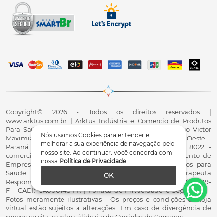
Copyright© 2026 - Todos os direitos reservados |
www.arktus.com.br | Arktus Indústria e Comércio de Produtos
Para Saúde Ltda | CNPJ: 01.417.367/0001-78 | R. Antônio Victor
Nós usamos Cookies para entender e
Maximiano, 107, Parque Industrial II, Santa Tereza do Oeste -
melhorar a sua experiência de navegação pelo
Paraná - CEP 85825-900 - Fale conosco: 0800 200 8022 -
nosso site. Ao continuar, você concorda com
comercial@arktus.com.br | Autorização de Funcionamento de
nossa
Política de Privacidade
.
Empresa - AFE/ANVISA - Para Fabricação de Produtos para
Saúde (Correlatos): 8.02.844-5 (UX418X102741) - Fisioterapeuta
OK
Responsável Técnico Dr. Alex Fernando Zani - Crefito8(PR): 8409-
F – CADI: CA000145-PR | Política de Privacidade e Segurança -
Fotos meramente ilustrativas - Os preços e condições da loja
virtual estão sujeitos a alterações. Em caso de divergência de
preços no site, o valor válido é o do Carrinho de Compras.