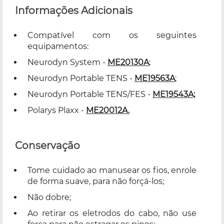
Informações Adicionais
Compatível com os seguintes
equipamentos:
Neurodyn System -
ME20130A
;
Neurodyn Portable TENS -
ME19563A
;
Neurodyn Portable TENS/FES -
ME19543A;
Polarys Plaxx -
ME20012A.
Conservação
Tome cuidado ao manusear os fios, enrole
de forma suave, para não forçá-los;
Não dobre;
Ao retirar os eletrodos do cabo, não use