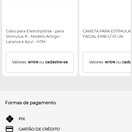
Cabo para Eletrolipólise - para
CANETA PARA ESTIMULA
Stimulus-R - Modelo Antigo -
FACIAL EMB C/ 01 UN
Laranja e Azul - HTM
Valores:
entre
ou
cadastre-se
Valores:
entre
ou
cada
Formas de pagamento
PIX
CARTÃO DE CRÉDITO