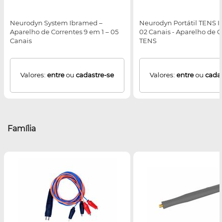
Neurodyn System Ibramed –
Neurodyn Portátil TENS 
Aparelho de Correntes 9 em 1 – 05
02 Canais - Aparelho de 
Canais
TENS
Valores:
entre
ou
cadastre-se
Valores:
entre
ou
cada
Família