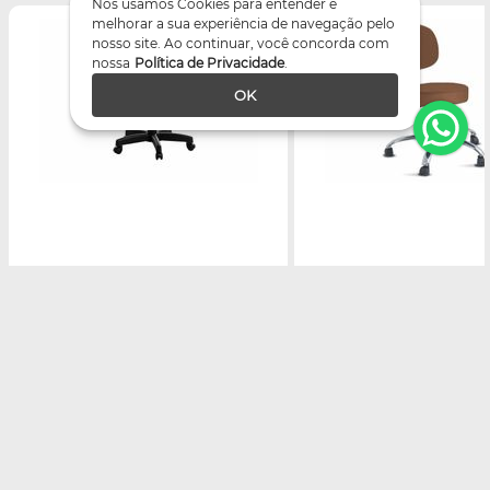
Nós usamos Cookies para entender e
melhorar a sua experiência de navegação pelo
nosso site. Ao continuar, você concorda com
nossa
Política de Privacidade
.
OK
Cadeira Mocho Sofia – Base Preta –
Cadeira Mocho Eva – Bas
Arktus
Cromada – Arktus
Valores:
entre
ou
cadastre-se
Valores:
entre
ou
cada