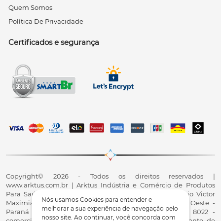
Quem Somos
Política De Privacidade
Certificados e segurança
Copyright© 2026 - Todos os direitos reservados |
www.arktus.com.br | Arktus Indústria e Comércio de Produtos
Para Saúde Ltda | CNPJ: 01.417.367/0001-78 | R. Antônio Victor
Nós usamos Cookies para entender e
Maximiano, 107, Parque Industrial II, Santa Tereza do Oeste -
melhorar a sua experiência de navegação pelo
Paraná - CEP 85825-900 - Fale conosco: 0800 200 8022 -
nosso site. Ao continuar, você concorda com
comercial@arktus.com.br | Autorização de Funcionamento de