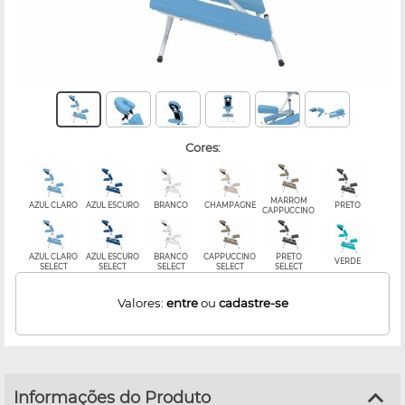
cores:
MARROM
AZUL CLARO
AZUL ESCURO
BRANCO
CHAMPAGNE
PRETO
CAPPUCCINO
AZUL CLARO
AZUL ESCURO
BRANCO
CAPPUCCINO
PRETO
VERDE
SELECT
SELECT
SELECT
SELECT
SELECT
Valores:
entre
ou
cadastre-se
Informações do Produto