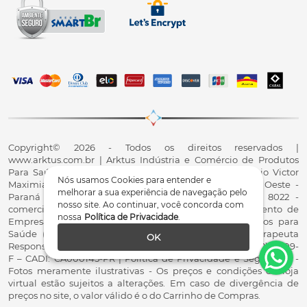
Copyright© 2026 - Todos os direitos reservados |
www.arktus.com.br | Arktus Indústria e Comércio de Produtos
Para Saúde Ltda | CNPJ: 01.417.367/0001-78 | R. Antônio Victor
Nós usamos Cookies para entender e
Maximiano, 107, Parque Industrial II, Santa Tereza do Oeste -
melhorar a sua experiência de navegação pelo
Paraná - CEP 85825-900 - Fale conosco: 0800 200 8022 -
nosso site. Ao continuar, você concorda com
comercial@arktus.com.br | Autorização de Funcionamento de
nossa
Política de Privacidade
.
Empresa - AFE/ANVISA - Para Fabricação de Produtos para
Saúde (Correlatos): 8.02.844-5 (UX418X102741) - Fisioterapeuta
OK
Responsável Técnico Dr. Alex Fernando Zani - Crefito8(PR): 8409-
F – CADI: CA000145-PR | Política de Privacidade e Segurança -
Fotos meramente ilustrativas - Os preços e condições da loja
virtual estão sujeitos a alterações. Em caso de divergência de
preços no site, o valor válido é o do Carrinho de Compras.