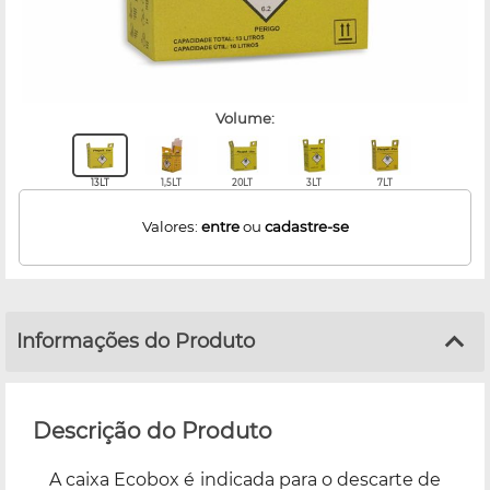
volume:
13LT
1,5LT
20LT
3LT
7LT
Valores:
entre
ou
cadastre-se
Informações do Produto
Descrição do Produto
A caixa Ecobox é indicada para o descarte de