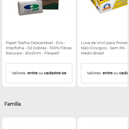
Papel Toalha Descartável - Eco -
Luva de Vinil para Proce
Interfolha - 02 Dobras - 100% Fibras
Não Cirúrgico - Sem Pó - 
Naturais - 20x21cm - Flexpell
Medix Brasil
Valores:
entre
ou
cadastre-se
Valores:
entre
ou
cada
Família