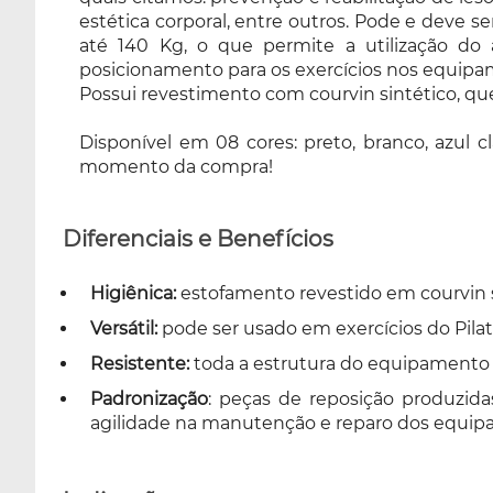
estética corporal, entre outros. Pode e deve se
com courvin sintético, que facilita a
até 140 Kg, o que permite a utilização do 
higienização e evita proliferação de bactérias,
posicionamento para os exercícios nos equipam
e a fim de agradar a todos os gostos.
Possui revestimento com courvin sintético, que f
Disponível em 08 cores: preto, branco, azul
claro, azul escuro, lilas angel, verde claro, rosa,
Disponível em 08 cores: preto, branco, azul cl
azul celeste e marrom cappuccino, sendo
momento da compra!
escolhido no momento da compra!
Diferenciais e Benefícios
Higiênica:
estofamento revestido em courvin sin
Versátil:
pode ser usado em exercícios do Pilat
Resistente:
toda a estrutura do equipamento é
Padronização
: peças de reposição produzid
agilidade na manutenção e reparo dos equip