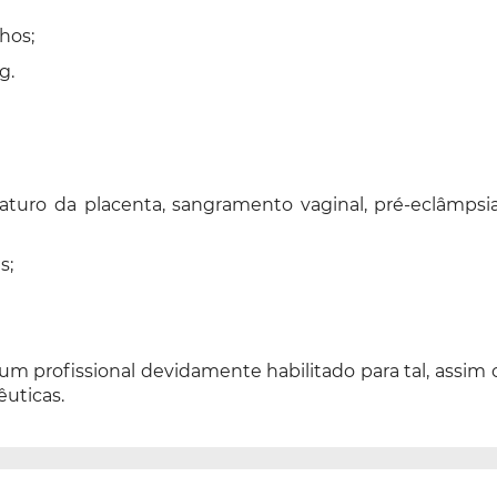
hos;
g.
uro da placenta, sangramento vaginal, pré-eclâmpsia, 
s;
 um profissional devidamente habilitado para tal, assi
êuticas.