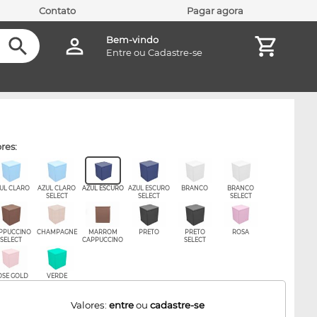
Contato
Pagar agora
Bem-vindo
Entre
ou
Cadastre-se
ores:
UL CLARO
AZUL CLARO
AZUL ESCURO
AZUL ESCURO
BRANCO
BRANCO
SELECT
SELECT
SELECT
PPUCCINO
CHAMPAGNE
MARROM
PRETO
PRETO
ROSA
SELECT
CAPPUCCINO
SELECT
OSE GOLD
VERDE
Valores:
entre
ou
cadastre-se