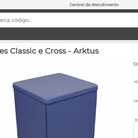
Central de Atendimento
ca, código...
es Classic e Cross - Arktus
c
AZ
CA
R