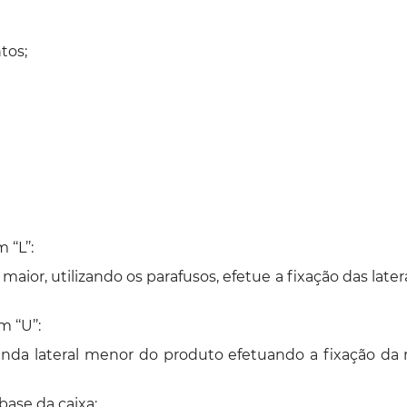
tos;
‘L’’:
or, utilizando os parafusos, efetue a fixação das latera
‘‘U’’:
nda lateral menor do produto efetuando a fixação da 
ase da caixa: