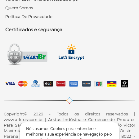
Quem Somos
Política De Privacidade
Certificados e segurança
Copyright© 2026 - Todos os direitos reservados |
www.arktus.com.br | Arktus Indústria e Comércio de Produtos
Para Saúde Ltda | CNPJ: 01.417.367/0001-78 | R. Antônio Victor
Nós usamos Cookies para entender e
Maximiano, 107, Parque Industrial II, Santa Tereza do Oeste -
melhorar a sua experiência de navegação pelo
Paraná - CEP 85825-900 - Fale conosco: 0800 200 8022 -