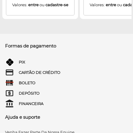
Valores:
entre
ou
cadastre-se
Valores:
entre
ou
cada
Formas de pagamento
PIX
CARTÃO DE CRÉDITO
BOLETO
DEPÓSITO
FINANCEIRA
Ajuda e suporte
Venha Fazer Parte Da Nossa Equipe