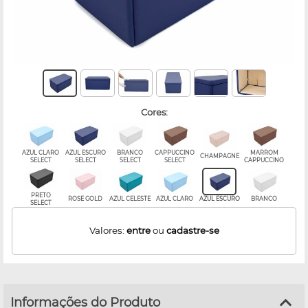
cores:
AZUL CLARO
AZUL ESCURO
BRANCO
CAPPUCCINO
MARROM
CHAMPAGNE
SELECT
SELECT
SELECT
SELECT
CAPPUCCINO
PRETO
ROSE GOLD
AZUL CELESTE
AZUL CLARO
AZUL ESCURO
BRANCO
SELECT
Valores:
entre
ou
cadastre-se
Informações do Produto