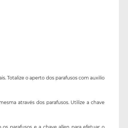
is. Totalize o aperto dos parafusos com auxilio
mesma através dos parafusos. Utilize a chave
os parafusos e a chave allen para efetuar o