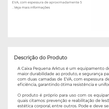
EVA, com espessura de aproximadamente 5
...Veja mais informações
cm, detalhe que é capaz de absorver cargas
pontuais e distribuídas com muita eficiência,
garantindo ótima resistência e uniformidade
na prática. O produto é próprio para uso com
os equipamentos do Pilates das linhas Classic
e Cross Pilates, atividade que promove
inúmeros benefícios, dos quais citamos:
prevenção e reabilitação de lesões, aumento
da flexibilidade corporal geral, fortalecimento
Descrição do Produto
muscular global, melhora da postura global,
estética corporal, entre outros. Pode e deve ser
A Caixa Pequena Arktus é um equipamento de a
praticado por todas as faixas etárias e todos os
maior durabilidade ao produto, e segurança par
tipos de indivíduos (saudáveis ou não). A caixa
com duas camadas de EVA, com espessura de 
suporta até 140 Kg, o que permite a utilização
eficiência, garantindo ótima resistência e unif
do acessório com alunos de diferentes portes
físicos. É ideal como auxilio para exercer
O produto é próprio para uso com os equipame
funções de posicionamento para os exercícios
quais citamos: prevenção e reabilitação de lesõ
nos equipamentos ou até mesmo nos
estética corporal, entre outros. Pode e deve se
exercícios de pilates solo. Possui revestimento