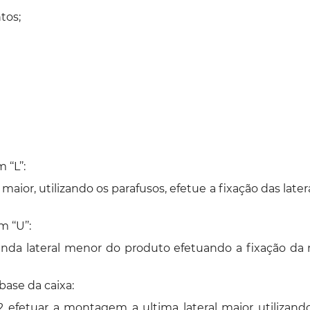
tos;
‘L’’:
or, utilizando os parafusos, efetue a fixação das latera
‘‘U’’:
nda lateral menor do produto efetuando a fixação da 
ase da caixa:
etuar a montagem a ultima lateral maior utilizando 