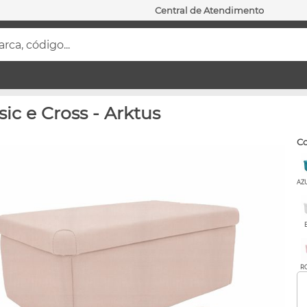
Central de Atendimento
ca, código...
ic e Cross - Arktus
c
AZ
R