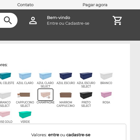
Contato
Pagar agora
Bem-vindo
Entre
ou
Cadastre-se
ores:
UL CELESTE
AZUL CLARO
AZUL CLARO
AZUL ESCURO
AZUL ESCURO
BRANCO
SELECT
SELECT
BRANCO
CAPPUCCINO
CHAMPAGNE
MARROM
PRETO
ROSA
SELECT
SELECT
CAPPUCCINO
SELECT
OSE GOLD
VERDE
Valores:
entre
ou
cadastre-se