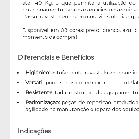
até 140 Kg, o que permite a utilização do 
com courvin sintético, que facilita a
posicionamento para os exercícios nos equipam
higienização e evita proliferação de bactérias,
Possui revestimento com courvin sintético, que f
e a fim de agradar a todos. Disponível em 08
cores: preto, branco, azul claro, azul escuro,
Disponível em 08 cores: preto, branco, azul cl
lilas angel, verde claro, rosa, azul celeste e
momento da compra!
marrom cappuccino, sendo escolhido no
momento da compra!
Diferenciais e Benefícios
Higiênico:
estofamento revestido em courvin sin
Versátil:
pode ser usado em exercícios do Pila
Resistente:
toda a estrutura do equipamento é
Padronização:
peças de reposição produzida
agilidade na manutenção e reparo dos equip
Indicações