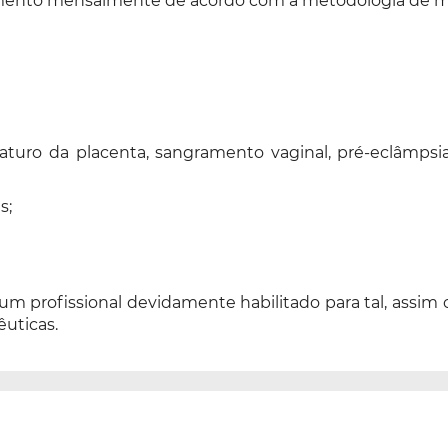
amento mensalmente de acordo com a metodologia de 
uro da placenta, sangramento vaginal, pré-eclâmpsia, 
s;
 um profissional devidamente habilitado para tal, assi
êuticas.