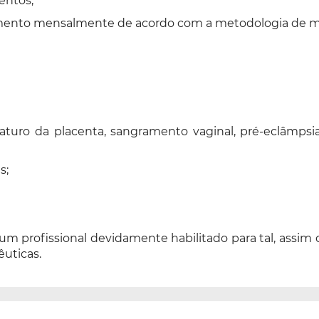
entos;
amento mensalmente de acordo com a metodologia de 
uro da placenta, sangramento vaginal, pré-eclâmpsia, 
s;
 um profissional devidamente habilitado para tal, assi
êuticas.