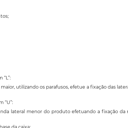
tos;
‘L’’:
or, utilizando os parafusos, efetue a fixação das latera
‘‘U’’:
nda lateral menor do produto efetuando a fixação da 
ase da caixa: