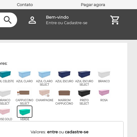
Contato
Pagar agora
Bem-vindo
Entre
ou
Cadastre-se
ores:
UL CELESTE
AZUL CLARO
AZUL CLARO
AZUL ESCURO
AZUL ESCURO
BRANCO
SELECT
SELECT
BRANCO
CAPPUCCINO
CHAMPAGNE
MARROM
PRETO
ROSA
SELECT
SELECT
CAPPUCCINO
SELECT
OSE GOLD
VERDE
Valores:
entre
ou
cadastre-se