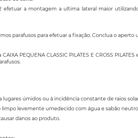
etuar a montagem a ultima lateral maior utilizando 
imos parafusos para efetuar a fixação. Conclua o aperto u
 se a CAIXA PEQUENA CLASSIC PILATES E CROSS PILATES e
arafusos.
lugares úmidos ou à incidência constante de raios solar
o limpo levemente umedecido com água e sabão neutro
causar danos ao produto.