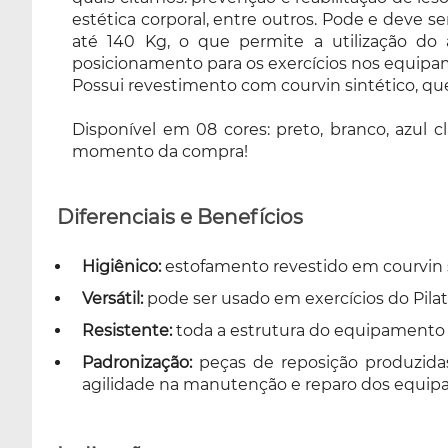
estética corporal, entre outros. Pode e deve se
com courvin sintético, que facilita a
até 140 Kg, o que permite a utilização do 
higienização e evita proliferação de bactérias,
posicionamento para os exercícios nos equipam
e a fim de agradar a todos. Disponível em 08
Possui revestimento com courvin sintético, que f
cores: preto, branco, azul claro, azul escuro,
lilas angel, verde claro, rosa, azul celeste e
Disponível em 08 cores: preto, branco, azul cl
marrom cappuccino, sendo escolhido no
momento da compra!
momento da compra!
Diferenciais e Benefícios
Higiênico:
estofamento revestido em courvin sin
Versátil:
pode ser usado em exercícios do Pila
Resistente:
toda a estrutura do equipamento é
Padronização:
peças de reposição produzida
agilidade na manutenção e reparo dos equip