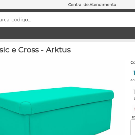
Central de Atendimento
ca, código...
ic e Cross - Arktus
c
AZ
R