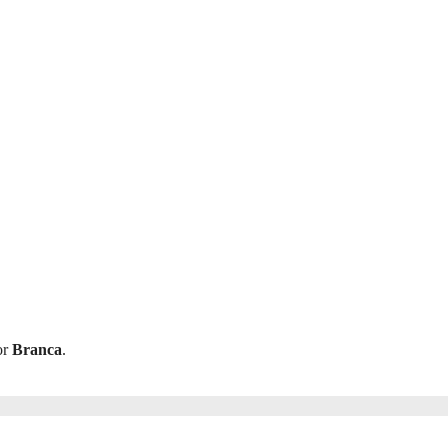
or
Branca
.