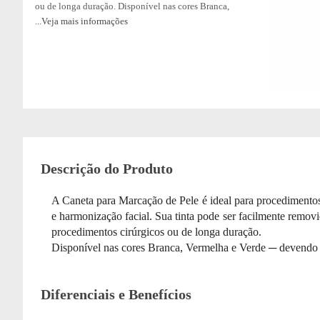
ou de longa duração. Disponível nas cores Branca,
...Veja mais informações
Vermelha e Verde ─ devendo ser escolhida no momento
da compra.
Descrição do Produto
A Caneta para Marcação de Pele é ideal para procedimentos
e harmonização facial. Sua tinta pode ser facilmente removi
procedimentos cirúrgicos ou de longa duração.
Disponível nas cores Branca, Vermelha e Verde ─ devendo
Diferenciais e Benefícios