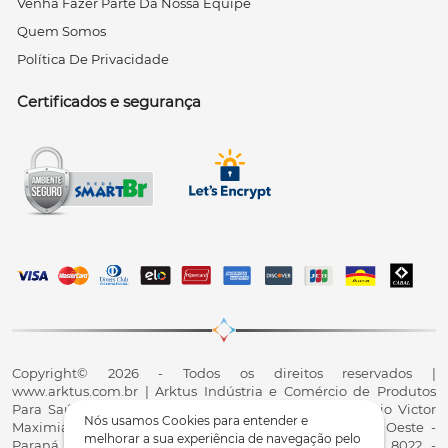
Venha Fazer Parte Da Nossa Equipe
Quem Somos
Política De Privacidade
Certificados e segurança
Copyright© 2026 - Todos os direitos reservados |
www.arktus.com.br | Arktus Indústria e Comércio de Produtos
Para Saúde Ltda | CNPJ: 01.417.367/0001-78 | R. Antônio Victor
Nós usamos Cookies para entender e
Maximiano, 107, Parque Industrial II, Santa Tereza do Oeste -
melhorar a sua experiência de navegação pelo
Paraná - CEP 85825-900 - Fale conosco: 0800 200 8022 -