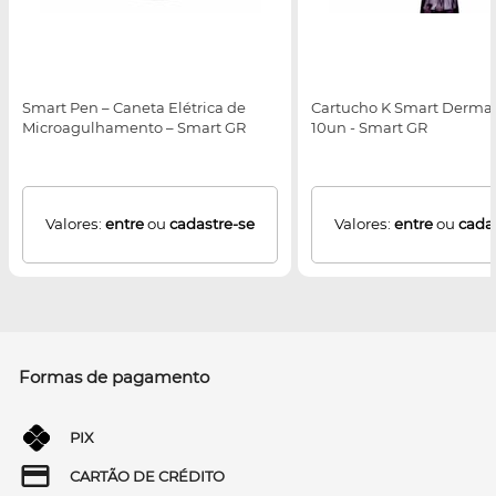
Smart Pen – Caneta Elétrica de
Cartucho K Smart Derma 
Microagulhamento – Smart GR
10un - Smart GR
Valores:
entre
ou
cadastre-se
Valores:
entre
ou
cada
Formas de pagamento
PIX
CARTÃO DE CRÉDITO