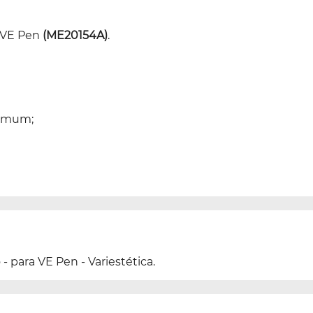
a VE Pen
(ME20154A)
.
comum;
para VE Pen - Variestética.