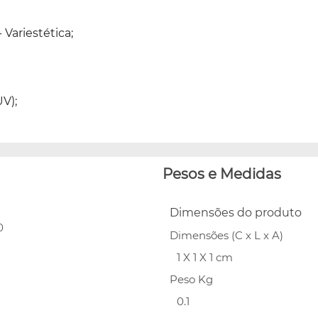
Variestética;
UV);
Pesos e Medidas
Dimensões do produto
0
Dimensões (C x L x A)
1 X 1 X 1 cm
Peso Kg
0.1