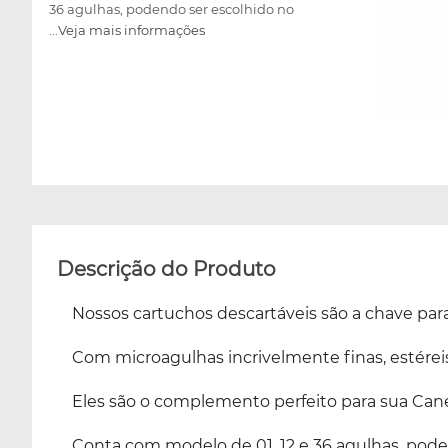
36 agulhas, podendo ser escolhido no
...Veja mais informações
momento da compra. A técnica consiste em
um perfil minimamente invasivo, gerando
múltiplas microperfurações na superfície da
pele, que facilitam a permeação de princípios
ativos, como também promove um estímulo
na produção de colágeno e elastina por meio
da regeneração da pele. De uso único na
Caneta Elétrica VE Pen!
Descrição do Produto
Nossos cartuchos descartáveis são a chave pa
Com microagulhas incrivelmente finas, estéreis
Eles são o complemento perfeito para sua Cane
Conta com modelo de 01, 12 e 36 agulhas, po