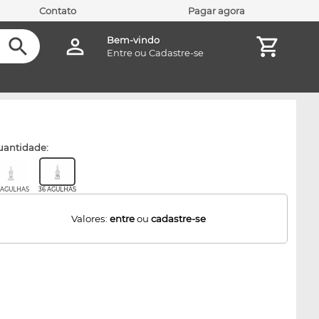
Contato
Pagar agora
Bem-vindo
Entre
ou
Cadastre-se
quantidade:
2 AGULHAS
36 AGULHAS
Valores:
entre
ou
cadastre-se