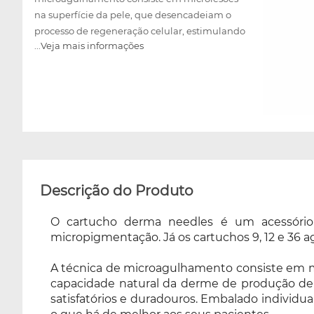
na superfície da pele, que desencadeiam o
processo de regeneração celular, estimulando
...Veja mais informações
a capacidade natural da derme de produção
de colágeno e elastina. Confeccionadas em
aço inoxidável de grau cirúrgico garantindo
resultados mais satisfatórios e duradouros.
Embalado individualmente em papel grau
cirúrgico esterilizado por raios gama, visando
a máxima segurança e oferecendo o que há
de melhor aos seus pacientes. O cartucho
permite ajustar a profundidade das agulhas
Descrição do Produto
de 0,25 a 2,50mm, permitindo tratar uma
variedade maior de disfunções da pele. De uso
O cartucho derma needles é um acessório p
exclusivo com a caneta elétrica Alur Derma
micropigmentação. Já os cartuchos 9, 12 e 36 
Pen. Disponível nos modelos 01, 3, 5, 7, 9, 12 e
36 agulhas, sendo escolhido no momento da
A técnica de microagulhamento consiste em mi
compra.
capacidade natural da derme de produção de c
satisfatórios e duradouros. Embalado individu