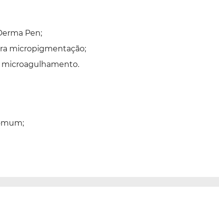
 Derma Pen;
para micropigmentação;
ra microagulhamento.
 comum;