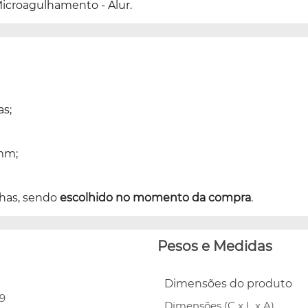
icroagulhamento - Alur.
s;
0mm;
ulhas, sendo
escolhido no momento da compra
.
Pesos e Medidas
Dimensões do produto
9
Dimensões (C x L x A)