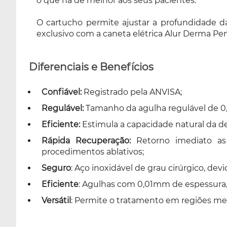
o que há de melhor aos seus pacientes.
O cartucho permite ajustar a profundidade d
exclusivo com a caneta elétrica Alur Derma Pen
Diferenciais e Benefícios
Confiável:
Registrado pela ANVISA;
Regulável:
Tamanho da agulha regulável de 0
Eficiente:
Estimula a capacidade natural da d
Rápida Recuperação:
Retorno imediato as 
procedimentos ablativos;
Seguro
: Aço inoxidável de grau cirúrgico, de
Eficiente
: Agulhas com 0,01mm de espessura, 
Versátil
: Permite o tratamento em regiões m