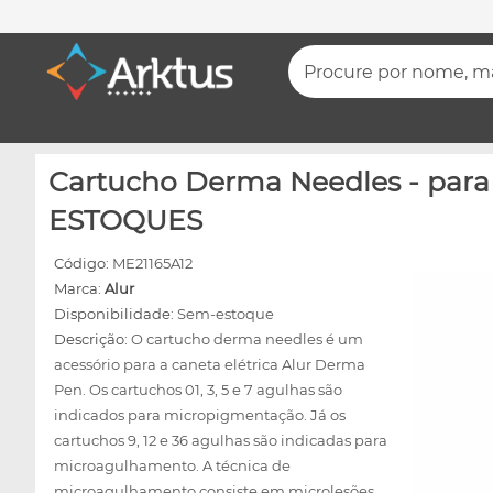
Procure por nome, mar
Cartucho Derma Needles - par
ESTOQUES
Código:
ME21165A12
Marca:
Alur
Disponibilidade:
Sem-estoque
Descrição:
O cartucho derma needles é um
acessório para a caneta elétrica Alur Derma
Pen. Os cartuchos 01, 3, 5 e 7 agulhas são
indicados para micropigmentação. Já os
cartuchos 9, 12 e 36 agulhas são indicadas para
microagulhamento. A técnica de
microagulhamento consiste em microlesões