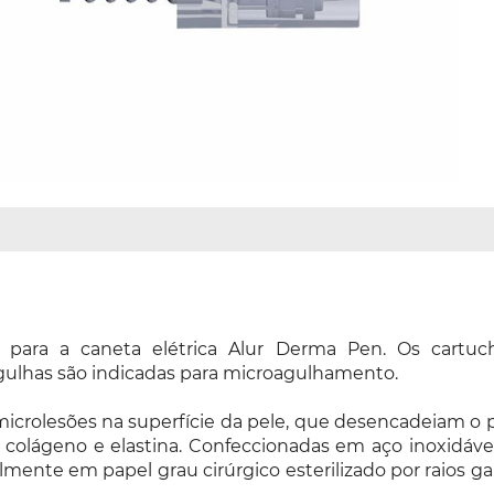
ara a caneta elétrica Alur Derma Pen. Os cartuch
agulhas são indicadas para microagulhamento.
crolesões na superfície da pele, que desencadeiam o p
olágeno e elastina. Confeccionadas em aço inoxidável
almente em papel grau cirúrgico esterilizado por raios