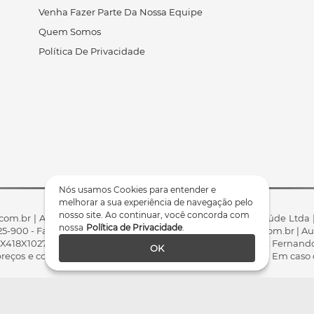
Venha Fazer Parte Da Nossa Equipe
Quem Somos
Política De Privacidade
Nós usamos Cookies para entender e
melhorar a sua experiência de navegação pelo
nosso site. Ao continuar, você concorda com
com.br | Arktus Indústria e Comércio de Produtos Para Saúde Ltda |
nossa
Política de Privacidade
.
85825-900 - Fale conosco: 0800 200 8022 - comercial@arktus.com.br |
X418X102741) - Fisioterapeuta Responsável Técnico Dr. Alex Fernando
OK
ços e condições da loja virtual estão sujeitos a alterações. Em caso 