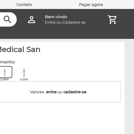
Contato
Pagar agora
Bem-vindo
Entre
ou
Cadastre-se
Medical San
amanho:
3,0MM
4,5MM
Valores:
entre
ou
cadastre-se