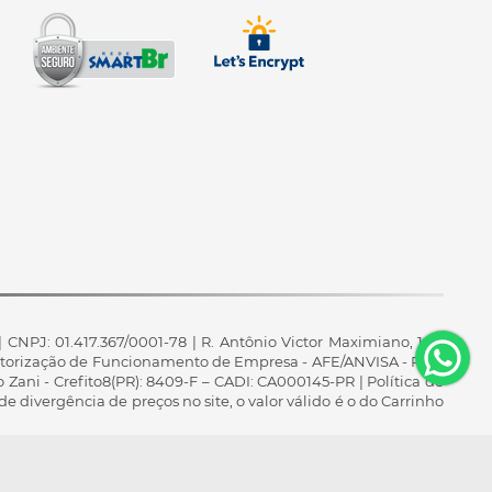
 CNPJ: 01.417.367/0001-78 | R. Antônio Victor Maximiano, 107,
 Autorização de Funcionamento de Empresa - AFE/ANVISA - Para
 Zani - Crefito8(PR): 8409-F – CADI: CA000145-PR | Política de
de divergência de preços no site, o valor válido é o do Carrinho