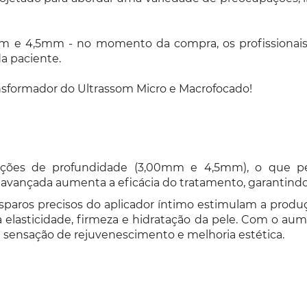
m e 4,5mm - no momento da compra, os profissionais t
a paciente.
nsformador do Ultrassom Micro e Macrofocado!
pções de profundidade (3,00mm e 4,5mm), o que per
a avançada aumenta a eficácia do tratamento, garantindo
sparos precisos do aplicador íntimo estimulam a produ
 elasticidade, firmeza e hidratação da pele. Com o au
ma sensação de rejuvenescimento e melhoria estética.