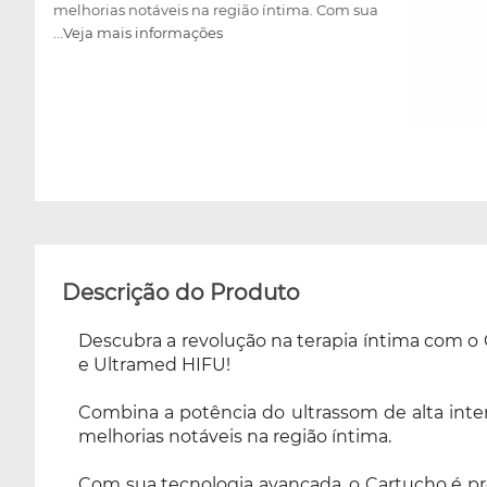
melhorias notáveis na região íntima. Com sua
...Veja mais informações
tecnologia avançada, o Cartucho é projetado
para abordar uma variedade de
preocupações, incluindo flacidez,
incontinência urinária, atrofia vaginal,
inflamações vaginais e muito mais. Ao
escolher entre duas profundidades - 3,0mm e
4,5mm - no momento da compra, os
profissionais têm a flexibilidade necessária
para adaptar o tratamento às necessidades
específicas de cada paciente. Experimente
agora e descubra o potencial transformador
Descrição do Produto
do Ultrassom Micro e Macrofocado!
Descubra a revolução na terapia íntima com o 
e Ultramed HIFU!
Combina a potência do ultrassom de alta inte
melhorias notáveis na região íntima.
Com sua tecnologia avançada, o Cartucho é proj