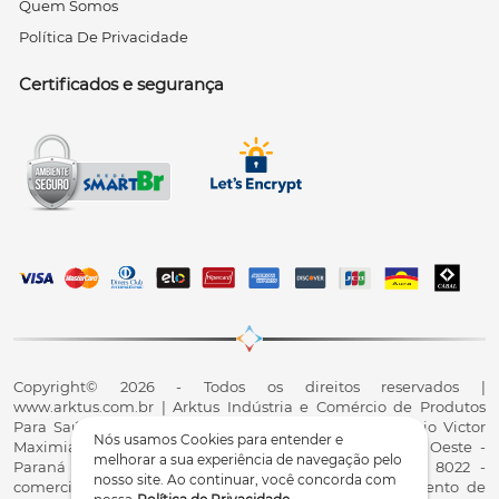
Quem Somos
Política De Privacidade
Certificados e segurança
Copyright© 2026 - Todos os direitos reservados |
www.arktus.com.br | Arktus Indústria e Comércio de Produtos
Para Saúde Ltda | CNPJ: 01.417.367/0001-78 | R. Antônio Victor
Nós usamos Cookies para entender e
Maximiano, 107, Parque Industrial II, Santa Tereza do Oeste -
melhorar a sua experiência de navegação pelo
Paraná - CEP 85825-900 - Fale conosco: 0800 200 8022 -
nosso site. Ao continuar, você concorda com
comercial@arktus.com.br | Autorização de Funcionamento de