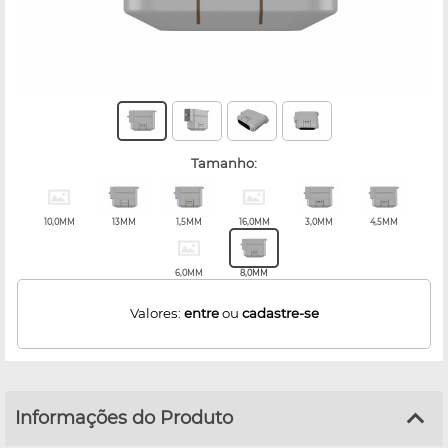
tamanho:
10,0MM
13MM
1,5MM
16,0MM
3,0MM
4,5MM
6,0MM
8,0MM
Valores:
entre
ou
cadastre-se
Informações do Produto