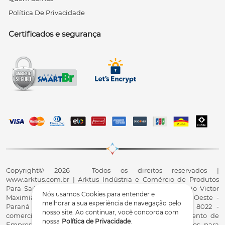
Política De Privacidade
Certificados e segurança
Copyright© 2026 - Todos os direitos reservados |
www.arktus.com.br | Arktus Indústria e Comércio de Produtos
Para Saúde Ltda | CNPJ: 01.417.367/0001-78 | R. Antônio Victor
Nós usamos Cookies para entender e
Maximiano, 107, Parque Industrial II, Santa Tereza do Oeste -
melhorar a sua experiência de navegação pelo
Paraná - CEP 85825-900 - Fale conosco: 0800 200 8022 -
nosso site. Ao continuar, você concorda com
comercial@arktus.com.br | Autorização de Funcionamento de
nossa
Política de Privacidade
.
Empresa - AFE/ANVISA - Para Fabricação de Produtos para