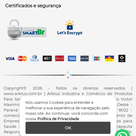
Certificados e segurança
Copyright© 2026 - Todos os direitos reservados |
www.arktus.com.br | Arktus Indústria e Comércio de Produtos
Para Saúde Ltda | CNPJ: 01.417.367/0001-78 | R. Antônio Victor
Nós usamos Cookies para entender e
Maximiano, 107, Parque Industrial II, Santa Tereza do Oeste -
melhorar a sua experiência de navegação pelo
Paraná - CEP 85825-900 - Fale conosco: 0800 200 8022 -
nosso site. Ao continuar, você concorda com
comercial@arktus.com.br | Autorização de Funcionamento de
nossa
Política de Privacidade
.
Empresa - AFE/ANVISA - Para Fabricação de Produtos para
Saúde (Correlatos): 8.02.844-5 (UX418X102741) - Fisioterapeuta
OK
Responsável Técnico Dr. Alex Fernando Zani - Crefito8(PR): 8409-