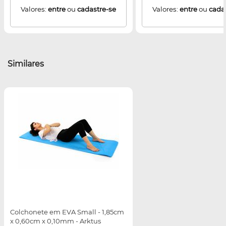
Valores:
entre
ou
cadastre-se
Valores:
entre
ou
cada
Similares
Colchonete em EVA Small - 1,85cm
x 0,60cm x 0,10mm - Arktus