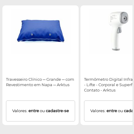
Travesseiro Clínico ─ Grande ─ com
Termômetro Digital Infr
Revestimento em Napa ─ Arktus
- Lifte - Corporal e Super
Contato - Arktus
Valores:
entre
ou
cadastre-se
Valores:
entre
ou
cada