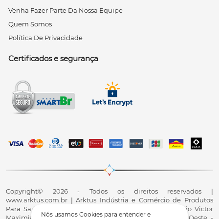
Venha Fazer Parte Da Nossa Equipe
Quem Somos
Política De Privacidade
Certificados e segurança
Copyright© 2026 - Todos os direitos reservados |
www.arktus.com.br | Arktus Indústria e Comércio de Produtos
Para Saúde Ltda | CNPJ: 01.417.367/0001-78 | R. Antônio Victor
Nós usamos Cookies para entender e
Maximiano, 107, Parque Industrial II, Santa Tereza do Oeste -