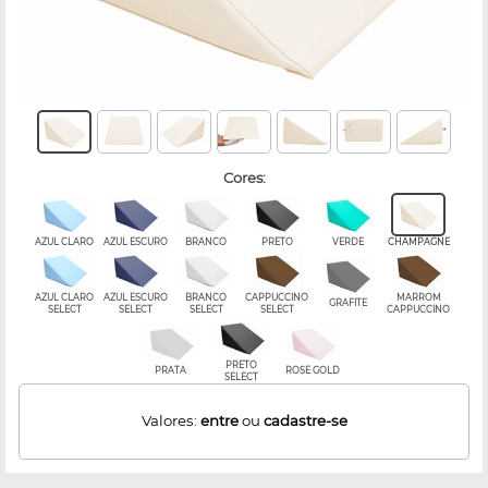
cores:
AZUL CLARO
AZUL ESCURO
BRANCO
PRETO
VERDE
CHAMPAGNE
AZUL CLARO
AZUL ESCURO
BRANCO
CAPPUCCINO
MARROM
GRAFITE
SELECT
SELECT
SELECT
SELECT
CAPPUCCINO
PRETO
PRATA
ROSE GOLD
SELECT
Valores:
entre
ou
cadastre-se