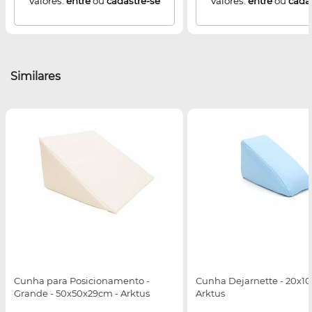
Valores:
entre
ou
cadastre-se
Valores:
entre
ou
cada
Similares
Cunha para Posicionamento -
Cunha Dejarnette - 20x10
Grande - 50x50x29cm - Arktus
Arktus