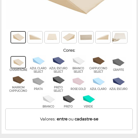
cores:
AZUL CLARO
AZUL ESCURO
BRANCO
CAPPUCCINO
CHAMPAGNE
GRAFITE
SELECT
SELECT
SELECT
SELECT
MARROM
PRETO
PRATA
ROSE GOLD
AZUL CLARO
AZUL ESCURO
CAPPUCCINO
SELECT
BRANCO
PRETO
VERDE
Valores:
entre
ou
cadastre-se