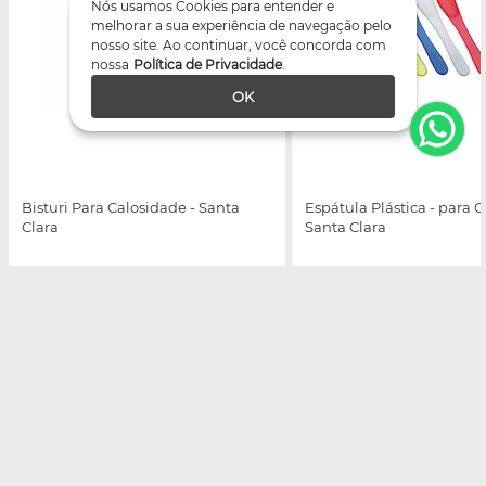
Nós usamos Cookies para entender e
melhorar a sua experiência de navegação pelo
nosso site. Ao continuar, você concorda com
nossa
Política de Privacidade
.
OK
Bisturi Para Calosidade - Santa
Espátula Plástica - para 
Clara
Santa Clara
Valores:
entre
ou
cadastre-se
Valores:
entre
ou
cada
Similares