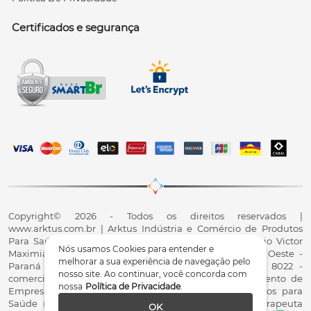
Certificados e segurança
Copyright© 2026 - Todos os direitos reservados |
www.arktus.com.br | Arktus Indústria e Comércio de Produtos
Para Saúde Ltda | CNPJ: 01.417.367/0001-78 | R. Antônio Victor
Nós usamos Cookies para entender e
Maximiano, 107, Parque Industrial II, Santa Tereza do Oeste -
melhorar a sua experiência de navegação pelo
Paraná - CEP 85825-900 - Fale conosco: 0800 200 8022 -
nosso site. Ao continuar, você concorda com
comercial@arktus.com.br | Autorização de Funcionamento de
nossa
Política de Privacidade
.
Empresa - AFE/ANVISA - Para Fabricação de Produtos para
Saúde (Correlatos): 8.02.844-5 (UX418X102741) - Fisioterapeuta
OK