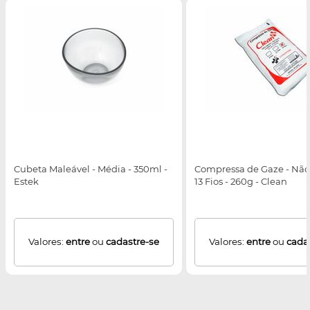
Cubeta Maleável - Média - 350ml -
Compressa de Gaze - Não E
Estek
13 Fios - 260g - Clean
Valores:
entre
ou
cadastre-se
Valores:
entre
ou
cada