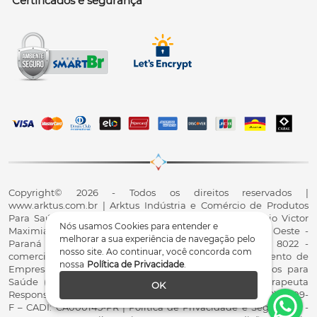
Certificados e segurança
Copyright© 2026 - Todos os direitos reservados |
www.arktus.com.br | Arktus Indústria e Comércio de Produtos
Para Saúde Ltda | CNPJ: 01.417.367/0001-78 | R. Antônio Victor
Nós usamos Cookies para entender e
Maximiano, 107, Parque Industrial II, Santa Tereza do Oeste -
melhorar a sua experiência de navegação pelo
Paraná - CEP 85825-900 - Fale conosco: 0800 200 8022 -
nosso site. Ao continuar, você concorda com
comercial@arktus.com.br | Autorização de Funcionamento de
nossa
Política de Privacidade
.
Empresa - AFE/ANVISA - Para Fabricação de Produtos para
Saúde (Correlatos): 8.02.844-5 (UX418X102741) - Fisioterapeuta
OK
Responsável Técnico Dr. Alex Fernando Zani - Crefito8(PR): 8409-
F – CADI: CA000145-PR | Política de Privacidade e Segurança -