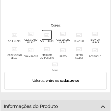
cores:
AZUL CLARO
AZUL ESCURO
BRANCO
AZUL CLARO
AZUL ESCURO
BRANCO
SELECT
SELECT
SELECT
CAPPUCCINO
MARROM
PRETO
CHAMPAGNE
PRETO
ROSE GOLD
SELECT
CAPPUCCINO
SELECT
ROXO
Valores:
entre
ou
cadastre-se
Informações do Produto