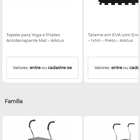
Tapete para Yoga e Pilates
Tatame em EVA com Enca
Antiderrapante Mat – Arktus
– 1x1m – Preto – Arktus
Valores:
entre
ou
cadastre-se
Valores:
entre
ou
cada
Família