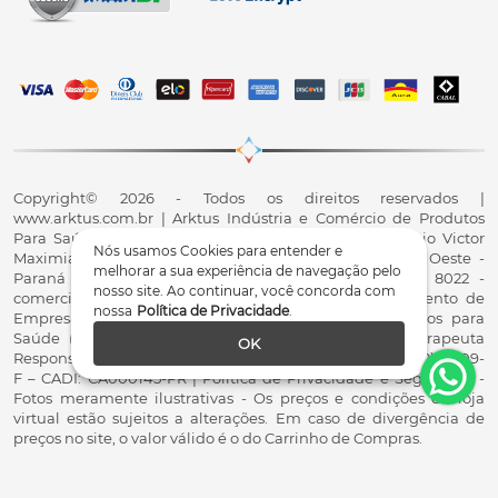
Copyright© 2026 - Todos os direitos reservados |
www.arktus.com.br | Arktus Indústria e Comércio de Produtos
Para Saúde Ltda | CNPJ: 01.417.367/0001-78 | R. Antônio Victor
Nós usamos Cookies para entender e
Maximiano, 107, Parque Industrial II, Santa Tereza do Oeste -
melhorar a sua experiência de navegação pelo
Paraná - CEP 85825-900 - Fale conosco: 0800 200 8022 -
nosso site. Ao continuar, você concorda com
comercial@arktus.com.br | Autorização de Funcionamento de
nossa
Política de Privacidade
.
Empresa - AFE/ANVISA - Para Fabricação de Produtos para
Saúde (Correlatos): 8.02.844-5 (UX418X102741) - Fisioterapeuta
OK
Responsável Técnico Dr. Alex Fernando Zani - Crefito8(PR): 8409-
F – CADI: CA000145-PR | Política de Privacidade e Segurança -
Fotos meramente ilustrativas - Os preços e condições da loja
virtual estão sujeitos a alterações. Em caso de divergência de
preços no site, o valor válido é o do Carrinho de Compras.