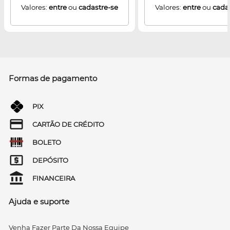
Valores:
entre
ou
cadastre-se
Valores:
entre
ou
cada
Formas de pagamento
PIX
CARTÃO DE CRÉDITO
BOLETO
DEPÓSITO
FINANCEIRA
Ajuda e suporte
Venha Fazer Parte Da Nossa Equipe