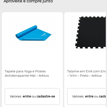
Aproveite e compre junto
Tapete para Yoga e Pilates
Tatame em EVA com Enca
Antiderrapante Mat – Arktus
– 1x1m – Preto – Arktus
Valores:
entre
ou
cadastre-se
Valores:
entre
ou
cada