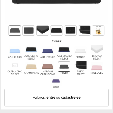
cores:
AZUL CLARO
AZUL ESCURO
BRANCO
AZUL CLARO
AZUL ESCURO
BRANCO
SELECT
SELECT
SELECT
CAPPUCCINO
MARROM
PRETO
CHAMPAGNE
PRETO
ROSE GOLD
SELECT
CAPPUCCINO
SELECT
ROXO
Valores:
entre
ou
cadastre-se