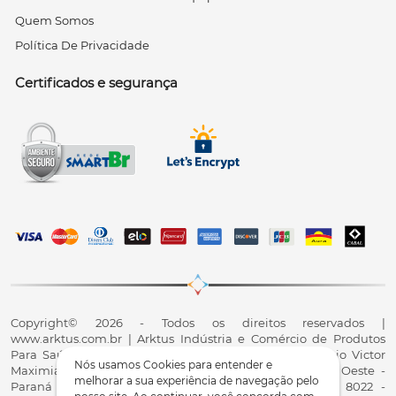
Quem Somos
Política De Privacidade
Certificados e segurança
Copyright© 2026 - Todos os direitos reservados |
www.arktus.com.br | Arktus Indústria e Comércio de Produtos
Para Saúde Ltda | CNPJ: 01.417.367/0001-78 | R. Antônio Victor
Nós usamos Cookies para entender e
Maximiano, 107, Parque Industrial II, Santa Tereza do Oeste -
melhorar a sua experiência de navegação pelo
Paraná - CEP 85825-900 - Fale conosco: 0800 200 8022 -