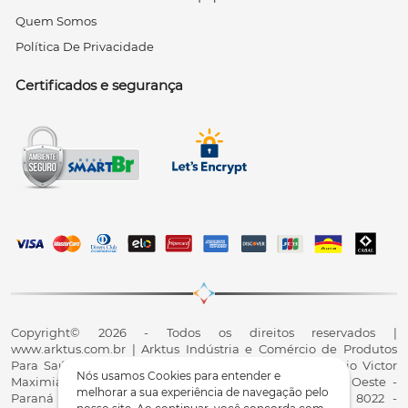
Quem Somos
Política De Privacidade
Certificados e segurança
Copyright© 2026 - Todos os direitos reservados |
www.arktus.com.br | Arktus Indústria e Comércio de Produtos
Para Saúde Ltda | CNPJ: 01.417.367/0001-78 | R. Antônio Victor
Nós usamos Cookies para entender e
Maximiano, 107, Parque Industrial II, Santa Tereza do Oeste -
melhorar a sua experiência de navegação pelo
Paraná - CEP 85825-900 - Fale conosco: 0800 200 8022 -