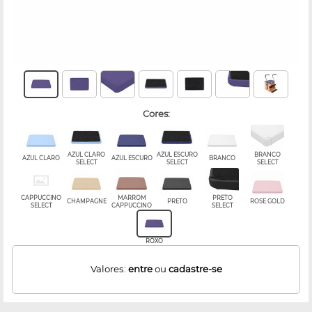
cores:
AZUL CLARO
AZUL ESCURO
BRANCO
AZUL CLARO
AZUL ESCURO
BRANCO
SELECT
SELECT
SELECT
CAPPUCCINO
MARROM
PRETO
CHAMPAGNE
PRETO
ROSE GOLD
SELECT
CAPPUCCINO
SELECT
ROXO
Valores:
entre
ou
cadastre-se