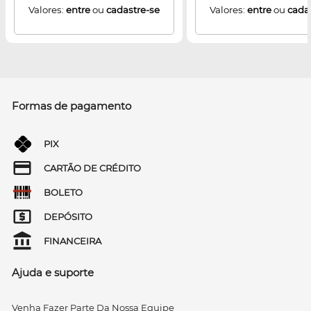
Valores:
entre
ou
cadastre-se
Valores:
entre
ou
cada
Formas de pagamento
PIX
CARTÃO DE CRÉDITO
BOLETO
DEPÓSITO
FINANCEIRA
Ajuda e suporte
Venha Fazer Parte Da Nossa Equipe