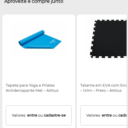
Aproveite e compre junto
Tapete para Yoga e Pilates
Tatame em EVA com Enca
Antiderrapante Mat – Arktus
– 1x1m – Preto – Arktus
Valores:
entre
ou
cadastre-se
Valores:
entre
ou
cada