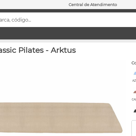
Central de Atendimento
ca, código...
ssic Pilates - Arktus
c
AZ
CA