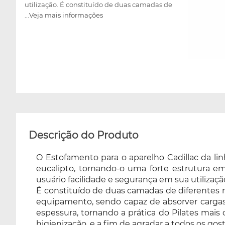
utilização. É constituído de duas camadas de
...Veja mais informações
diferentes materiais o Etil vinil acetato e
policloreto de vinil, projetada para suportar o
peso durante a utilização do equipamento,
sendo capaz de absorver cargas pontuais e
distribuídas, de até 140 Kg. O estofamento
ortopédico possui aproximadamente 5 cm de
espessura, tornando a prática do Pilates mais
confortável e segura para o usuário. Conta
ainda com revestimento em courvin sintético,
que facilita a higienização, e a fim de agradar
a todos os gostos. Disponível em 08 cores:
Descrição do Produto
Preto, branco, azul claro, azul escuro, lilas
angel, verde claro, rosa, azul celeste e marrom
O Estofamento para o aparelho Cadillac da li
cappuccino, sendo escolhido no momento da
eucalipto, tornando-o uma forte estrutura e
compra!
usuário facilidade e segurança em sua utilizaçã
É constituído de duas camadas de diferentes mat
equipamento, sendo capaz de absorver cargas
espessura, tornando a prática do Pilates mais 
higienização, e a fim de agradar a todos os gost