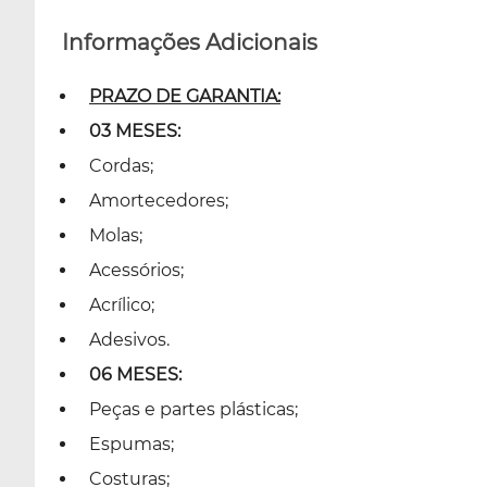
Informações Adicionais
PRAZO DE GARANTIA:
03 MESES:
Cordas;
Amortecedores;
Molas;
Acessórios;
Acrílico;
Adesivos.
06 MESES:
Peças e partes plásticas;
Espumas;
Costuras;