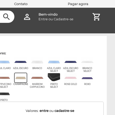
Contato
Pagar agora
Bem-vindo
Entre
ou
Cadastre-se
ores:
UL CLARO
AZUL ESCURO
BRANCO
AZUL CLARO
AZUL ESCURO
BRANCO
SELECT
SELECT
SELECT
PPUCCINO
CHAMPAGNE
MARROM
PRETO
ROSE GOLD
ROXO
SELECT
CAPPUCCINO
SELECT
PRETO
Valores:
entre
ou
cadastre-se