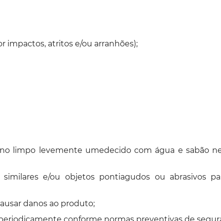
 impactos, atritos e/ou arranhões);
ano limpo levemente umedecido com água e sabão neu
e similares e/ou objetos pontiagudos ou abrasivos p
causar danos ao produto;
s periodicamente conforme normas preventivas de segur