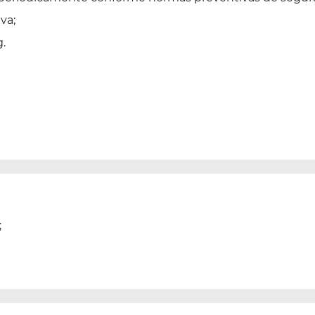
va;
.
;