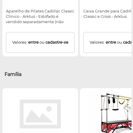
Aparelho de Pilates Cadillac Classic
Caixa Grande para Cadilla
Clínico - Arktus - Estofado é
Classic e Cross - Arktus
vendido separadamente (não
acompanha o produto)
Valores:
entre
ou
cadastre-se
Valores:
entre
ou
cada
Família