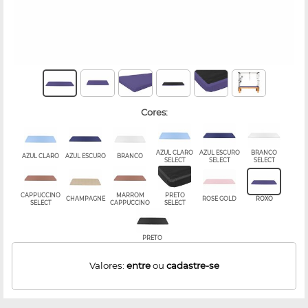
cores:
AZUL CLARO
AZUL ESCURO
BRANCO
AZUL CLARO
AZUL ESCURO
BRANCO
SELECT
SELECT
SELECT
CAPPUCCINO
MARROM
PRETO
CHAMPAGNE
ROSE GOLD
ROXO
SELECT
CAPPUCCINO
SELECT
PRETO
Valores:
entre
ou
cadastre-se