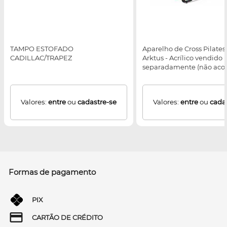
TAMPO ESTOFADO
Aparelho de Cross Pilates 
CADILLAC/TRAPEZ
Arktus - Acrílico vendido
separadamente (não ac
equipamento)
Valores:
entre
ou
cadastre-se
Valores:
entre
ou
cada
Formas de pagamento
PIX
CARTÃO DE CRÉDITO