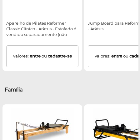
Aparelho de Pilates Reformer
Jump Board para Reforme
Classic Clínico - Arktus - Estofado é
- Arktus
vendido separadamente (não
acompanha o produto)
Valores:
entre
ou
cadastre-se
Valores:
entre
ou
cada
Família