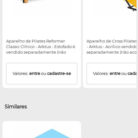
Aparelho de Pilates Reformer
Aparelho de Cross Pilate
Classic Clínico - Arktus - Estofado é
- Arktus - Acrílico vendido
vendido separadamente (não
separadamente (não ac
acompanha o produto)
equipamento)
Valores:
entre
ou
cadastre-se
Valores:
entre
ou
cada
Similares