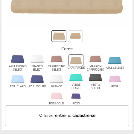
cores:
AZUL ESCURO
BRANCO
CAPPUCCINO
MARROM
CHAMPAGNE
AZUL CELESTE
SELECT
SELECT
SELECT
CAPPUCCINO
VERDE
PRETO
AZUL CLARO
AZUL ESCURO
BRANCO
ROSA
CLARO
SELECT
ROSE GOLD
ROXO
Valores:
entre
ou
cadastre-se