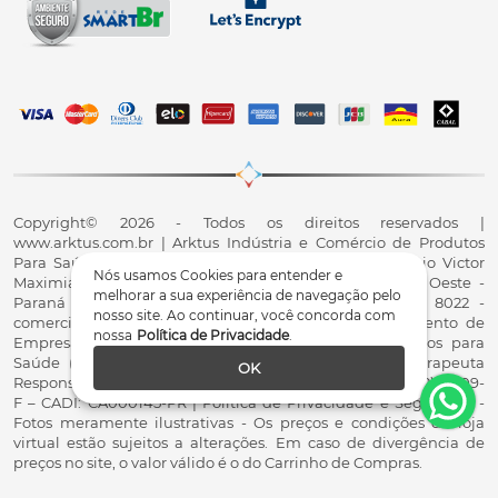
Copyright© 2026 - Todos os direitos reservados |
www.arktus.com.br | Arktus Indústria e Comércio de Produtos
Para Saúde Ltda | CNPJ: 01.417.367/0001-78 | R. Antônio Victor
Nós usamos Cookies para entender e
Maximiano, 107, Parque Industrial II, Santa Tereza do Oeste -
melhorar a sua experiência de navegação pelo
Paraná - CEP 85825-900 - Fale conosco: 0800 200 8022 -
nosso site. Ao continuar, você concorda com
comercial@arktus.com.br | Autorização de Funcionamento de
nossa
Política de Privacidade
.
Empresa - AFE/ANVISA - Para Fabricação de Produtos para
Saúde (Correlatos): 8.02.844-5 (UX418X102741) - Fisioterapeuta
OK
Responsável Técnico Dr. Alex Fernando Zani - Crefito8(PR): 8409-
F – CADI: CA000145-PR | Política de Privacidade e Segurança -
Fotos meramente ilustrativas - Os preços e condições da loja
virtual estão sujeitos a alterações. Em caso de divergência de
preços no site, o valor válido é o do Carrinho de Compras.