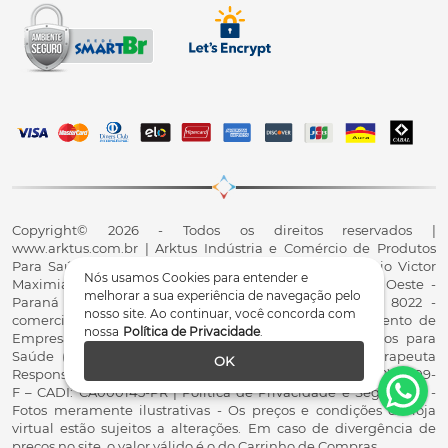
Copyright© 2026 - Todos os direitos reservados |
www.arktus.com.br | Arktus Indústria e Comércio de Produtos
Para Saúde Ltda | CNPJ: 01.417.367/0001-78 | R. Antônio Victor
Nós usamos Cookies para entender e
Maximiano, 107, Parque Industrial II, Santa Tereza do Oeste -
melhorar a sua experiência de navegação pelo
Paraná - CEP 85825-900 - Fale conosco: 0800 200 8022 -
nosso site. Ao continuar, você concorda com
comercial@arktus.com.br | Autorização de Funcionamento de
nossa
Política de Privacidade
.
Empresa - AFE/ANVISA - Para Fabricação de Produtos para
Saúde (Correlatos): 8.02.844-5 (UX418X102741) - Fisioterapeuta
OK
Responsável Técnico Dr. Alex Fernando Zani - Crefito8(PR): 8409-
F – CADI: CA000145-PR | Política de Privacidade e Segurança -
Fotos meramente ilustrativas - Os preços e condições da loja
virtual estão sujeitos a alterações. Em caso de divergência de
preços no site, o valor válido é o do Carrinho de Compras.