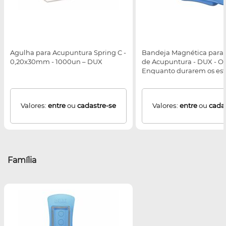
Agulha para Acupuntura Spring C -
Bandeja Magnética para
0,20x30mm - 1000un – DUX
de Acupuntura - DUX - O
Enquanto durarem os es
Valores:
entre
ou
cadastre-se
Valores:
entre
ou
cada
Família