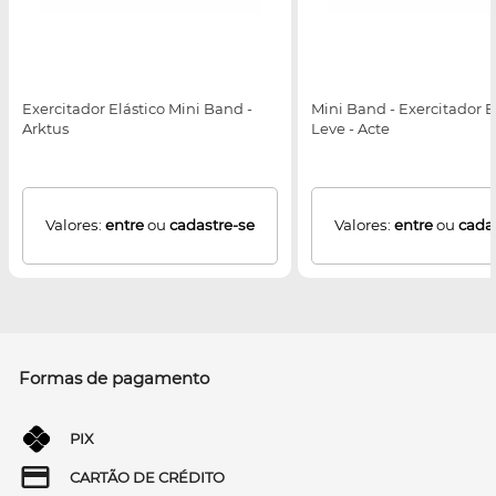
Exercitador Elástico Mini Band -
Mini Band - Exercitador El
Arktus
Leve - Acte
Valores:
entre
ou
cadastre-se
Valores:
entre
ou
cada
Formas de pagamento
PIX
CARTÃO DE CRÉDITO