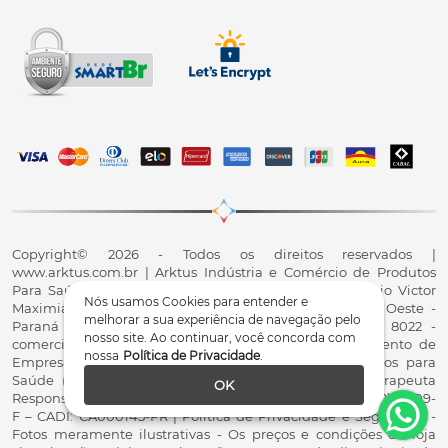
Copyright© 2026 - Todos os direitos reservados |
www.arktus.com.br | Arktus Indústria e Comércio de Produtos
Para Saúde Ltda | CNPJ: 01.417.367/0001-78 | R. Antônio Victor
Nós usamos Cookies para entender e
Maximiano, 107, Parque Industrial II, Santa Tereza do Oeste -
melhorar a sua experiência de navegação pelo
Paraná - CEP 85825-900 - Fale conosco: 0800 200 8022 -
nosso site. Ao continuar, você concorda com
comercial@arktus.com.br | Autorização de Funcionamento de
nossa
Política de Privacidade
.
Empresa - AFE/ANVISA - Para Fabricação de Produtos para
Saúde (Correlatos): 8.02.844-5 (UX418X102741) - Fisioterapeuta
OK
Responsável Técnico Dr. Alex Fernando Zani - Crefito8(PR): 8409-
F – CADI: CA000145-PR | Política de Privacidade e Segurança -
Fotos meramente ilustrativas - Os preços e condições da loja