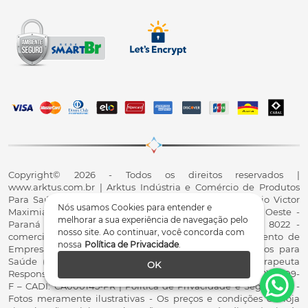
Copyright© 2026 - Todos os direitos reservados |
www.arktus.com.br | Arktus Indústria e Comércio de Produtos
Para Saúde Ltda | CNPJ: 01.417.367/0001-78 | R. Antônio Victor
Nós usamos Cookies para entender e
Maximiano, 107, Parque Industrial II, Santa Tereza do Oeste -
melhorar a sua experiência de navegação pelo
Paraná - CEP 85825-900 - Fale conosco: 0800 200 8022 -
nosso site. Ao continuar, você concorda com
comercial@arktus.com.br | Autorização de Funcionamento de
nossa
Política de Privacidade
.
Empresa - AFE/ANVISA - Para Fabricação de Produtos para
Saúde (Correlatos): 8.02.844-5 (UX418X102741) - Fisioterapeuta
OK
Responsável Técnico Dr. Alex Fernando Zani - Crefito8(PR): 8409-
F – CADI: CA000145-PR | Política de Privacidade e Segurança -
Fotos meramente ilustrativas - Os preços e condições da loja