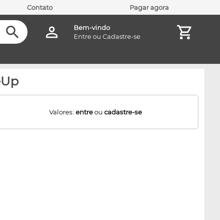
Contato
Pagar agora
Bem-vindo
Entre
ou
Cadastre-se
eUp
Valores:
entre
ou
cadastre-se