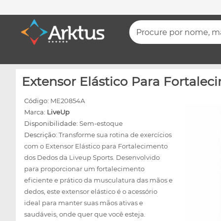
Procure por nome, mar
Extensor Elástico Para Fortalec
Código:
ME20854A
Marca:
LiveUp
Disponibilidade:
Sem-estoque
Descrição:
Transforme sua rotina de exercícios
com o Extensor Elástico para Fortalecimento
dos Dedos da Liveup Sports. Desenvolvido
para proporcionar um fortalecimento
eficiente e prático da musculatura das mãos e
dedos, este extensor elástico é o acessório
ideal para manter suas mãos ativas e
saudáveis, onde quer que você esteja.