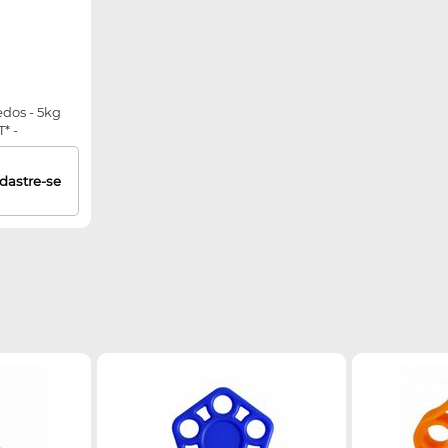
dos - 5kg
* -
 estoques
dastre-se