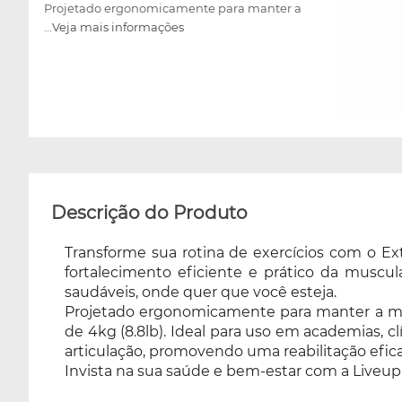
Projetado ergonomicamente para manter a
...Veja mais informações
mão na posição apropriada durante o
exercício, garantindo conforto e eficácia. Com
peso de resistência de 4kg (8.8lb). Ideal para
uso em academias, clínicas, escolas, clubes e
residências, auxiliando na recuperação de
pequenas lesões e problemas de má
articulação, promovendo uma reabilitação
eficaz e segura. Invista na sua saúde e bem-
estar com a Liveup Sports!
Descrição do Produto
Transforme sua rotina de exercícios com o Ex
fortalecimento eficiente e prático da muscul
saudáveis, onde quer que você esteja.
Projetado ergonomicamente para manter a mão 
de 4kg (8.8lb). Ideal para uso em academias, c
articulação, promovendo uma reabilitação efica
Invista na sua saúde e bem-estar com a Liveup