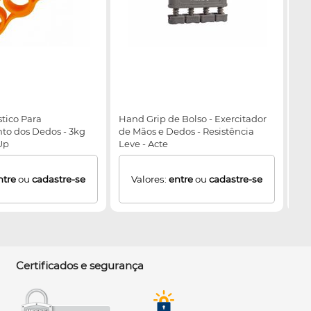
stico Para
Hand Grip de Bolso - Exercitador
Ext
to dos Dedos - 3kg
de Mãos e Dedos - Resistência
For
eUp
Leve - Acte
(11
En
ntre
ou
cadastre-se
Valores:
entre
ou
cadastre-se
Certificados e segurança