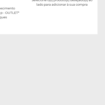
lado para adicionar à sua compra
alecimento
eUp - OUTLET*
oques