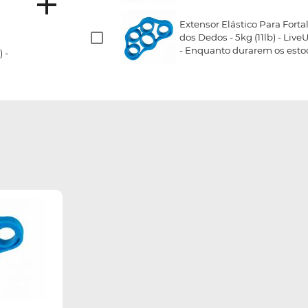
Extensor Elástico Para Fort
dos Dedos - 5kg (11lb) - Liv
- Enquanto durarem os est
 -