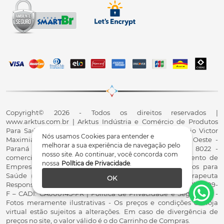
Copyright© 2026 - Todos os direitos reservados |
www.arktus.com.br | Arktus Indústria e Comércio de Produtos
Para Saúde Ltda | CNPJ: 01.417.367/0001-78 | R. Antônio Victor
Nós usamos Cookies para entender e
Maximiano, 107, Parque Industrial II, Santa Tereza do Oeste -
melhorar a sua experiência de navegação pelo
Paraná - CEP 85825-900 - Fale conosco: 0800 200 8022 -
nosso site. Ao continuar, você concorda com
comercial@arktus.com.br | Autorização de Funcionamento de
nossa
Política de Privacidade
.
Empresa - AFE/ANVISA - Para Fabricação de Produtos para
Saúde (Correlatos): 8.02.844-5 (UX418X102741) - Fisioterapeuta
OK
Responsável Técnico Dr. Alex Fernando Zani - Crefito8(PR): 8409-
F – CADI: CA000145-PR | Política de Privacidade e Segurança -
Fotos meramente ilustrativas - Os preços e condições da loja
virtual estão sujeitos a alterações. Em caso de divergência de
preços no site, o valor válido é o do Carrinho de Compras.