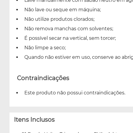
Lave manualmente com sabão neutro em águ
Não lave ou seque em máquina;
Não utilize produtos clorados;
Não remova manchas com solventes;
É possível secar na vertical, sem torcer;
Não limpe a seco;
Quando não estiver em uso, conserve ao abrigo
Contraindicações
Este produto não possui contraindicações.
Itens Inclusos