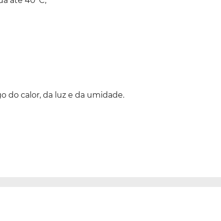
a até 40ºC;
 do calor, da luz e da umidade.