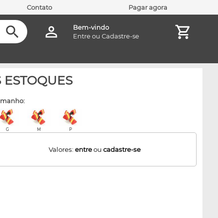
Contato
Pagar agora
Bem-vindo
Entre
ou
Cadastre-se
OS ESTOQUES
amanho:
G
M
P
Valores:
entre
ou
cadastre-se