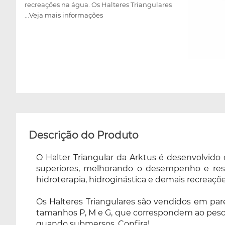
recreações na água. Os Halteres Triangulares
...Veja mais informações
são vendidos em pares, em cores sortidas, ou
seja, não é possível a escolha da cor no
momento da compra. Disponível nos
tamanhos P, M e G, que correspondem ao
peso dos halteres, para adequar em suas
necessidades de resistência, variando os pesos
de 01 Kg até 04 Kg, quando submersos.
Confira!
Descrição do Produto
O Halter Triangular da Arktus é desenvolvido
superiores, melhorando o desempenho e resist
hidroterapia, hidroginástica e demais recreaçõ
Os Halteres Triangulares são vendidos em pare
tamanhos P, M e G, que correspondem ao peso d
quando submersos. Confira!