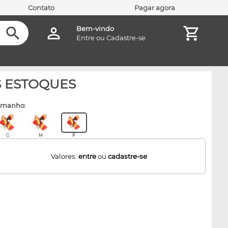
Contato
Pagar agora
Bem-vindo
Entre
ou
Cadastre-se
OS ESTOQUES
amanho:
G
M
P
Valores:
entre
ou
cadastre-se