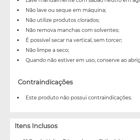
Lave manualmente com sabão neutro em águ
Não lave ou seque em máquina;
Não utilize produtos clorados;
Não remova manchas com solventes;
É possível secar na vertical, sem torcer;
Não limpe a seco;
Quando não estiver em uso, conserve ao abrigo
Contraindicações
Este produto não possui contraindicações.
Itens Inclusos