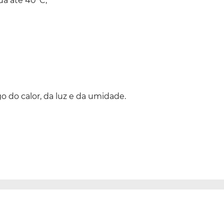
a até 40ºC;
 do calor, da luz e da umidade.