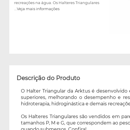
recreações na água. Os Halteres Triangulares
...Veja mais informações
são vendidos em pares, em cores sortidas, ou
seja, não é possível a escolha da cor no
momento da compra. Disponível nos
tamanhos P, M e G, que correspondem ao
peso dos halteres, para adequar em suas
necessidades de resistência, variando os pesos
de 01 Kg até 04 Kg, quando submersos.
Confira!
Descrição do Produto
O Halter Triangular da Arktus é desenvolvido
superiores, melhorando o desempenho e resist
hidroterapia, hidroginástica e demais recreaçõ
Os Halteres Triangulares são vendidos em pare
tamanhos P, M e G, que correspondem ao peso d
quando submersos. Confira!