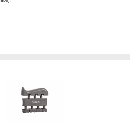
ãos);