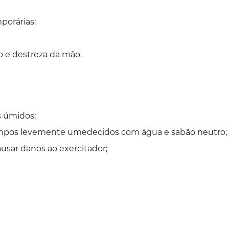
porárias;
e destreza da mão.
s úmidos;
limpos levemente umedecidos com água e sabão neutro;
ausar danos ao exercitador;