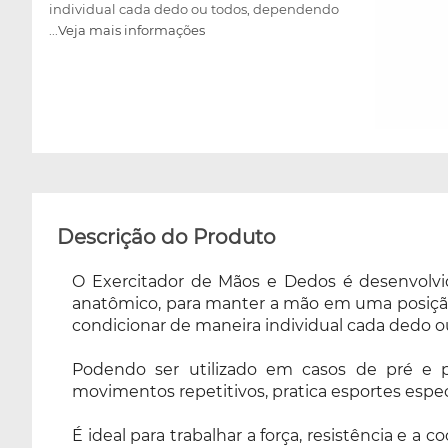
individual cada dedo ou todos, dependendo
...Veja mais informações
da necessidade do usuário. Também
conhecido como FingerFlex. Podendo ser
utilizado em casos de pré e pós-operatório,
além de ser fundamental na prevenção de
lesões para quem trabalha realizando
movimentos repetitivos, pratica esportes
específicos ou toca instrumentos. É ideal para
trabalhar a força, resistência e a coordenação
motora de toda a musculatura da mão e dos
Descrição do Produto
dedos, e a maioria dos músculos e tendões do
antebraço. Desenvolvido em tamanho de
O Exercitador de Mãos e Dedos é desenvolvi
bolso, permitindo ser utilizado em qualquer
anatômico, para manter a mão em uma posição 
lugar, facilitando a manutenção da rotina de
condicionar de maneira individual cada dedo
exercícios onde quer que você esteja.
Podendo ser utilizado em casos de pré e p
movimentos repetitivos, pratica esportes espec
É ideal para trabalhar a força, resistência e