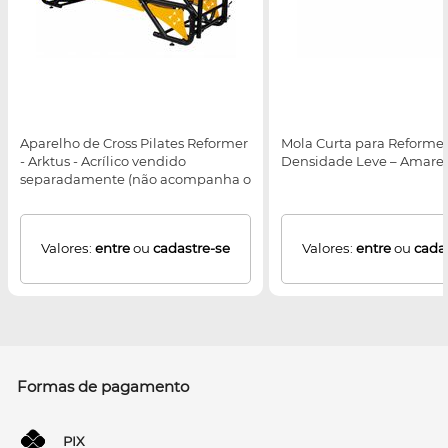
Aparelho de Cross Pilates Reformer
Mola Curta para Reformer
- Arktus - Acrílico vendido
Densidade Leve – Amarel
separadamente (não acompanha o
equipamento)
Valores:
entre
ou
cadastre-se
Valores:
entre
ou
cada
Formas de pagamento
PIX