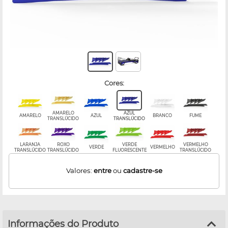
cores:
AMARELO
AZUL
AMARELO
AZUL
BRANCO
FUME
TRANSLÚCIDO
TRANSLÚCIDO
LARANJA
ROXO
VERDE
VERMELHO
VERDE
VERMELHO
TRANSLÚCIDO
TRANSLÚCIDO
FLUORESCENTE
TRANSLÚCIDO
Valores:
entre
ou
cadastre-se
Informações do Produto