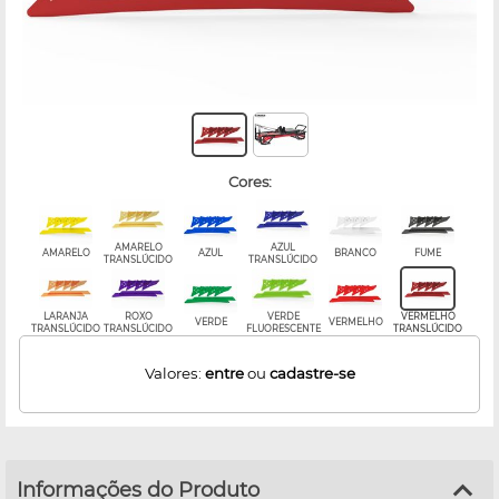
cores:
AMARELO
AZUL
AMARELO
AZUL
BRANCO
FUME
TRANSLÚCIDO
TRANSLÚCIDO
LARANJA
ROXO
VERDE
VERMELHO
VERDE
VERMELHO
TRANSLÚCIDO
TRANSLÚCIDO
FLUORESCENTE
TRANSLÚCIDO
Valores:
entre
ou
cadastre-se
Informações do Produto