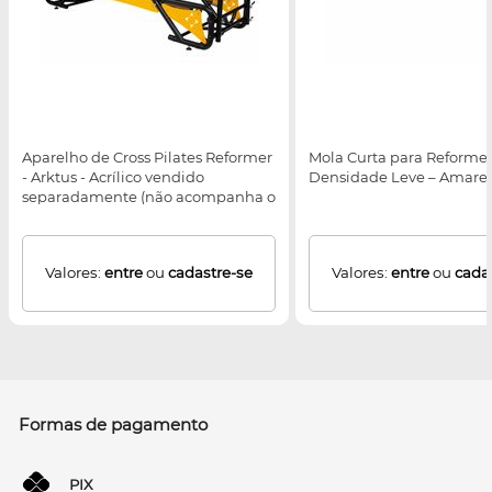
Aparelho de Cross Pilates Reformer
Mola Curta para Reformer
- Arktus - Acrílico vendido
Densidade Leve – Amarel
separadamente (não acompanha o
equipamento)
Valores:
entre
ou
cadastre-se
Valores:
entre
ou
cada
Formas de pagamento
PIX