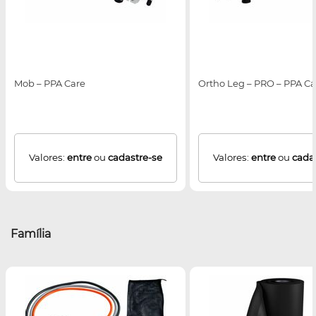
Mob – PPA Care
Ortho Leg – PRO – PPA Ca
Valores:
entre
ou
cadastre-se
Valores:
entre
ou
cada
Família