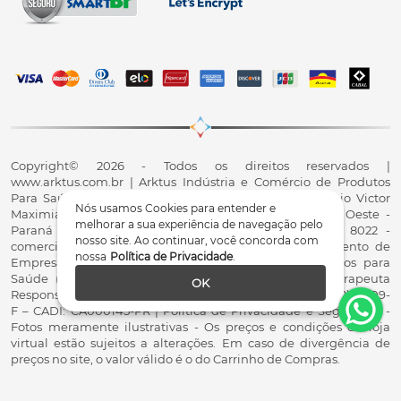
Copyright© 2026 - Todos os direitos reservados |
www.arktus.com.br | Arktus Indústria e Comércio de Produtos
Para Saúde Ltda | CNPJ: 01.417.367/0001-78 | R. Antônio Victor
Nós usamos Cookies para entender e
Maximiano, 107, Parque Industrial II, Santa Tereza do Oeste -
melhorar a sua experiência de navegação pelo
Paraná - CEP 85825-900 - Fale conosco: 0800 200 8022 -
nosso site. Ao continuar, você concorda com
comercial@arktus.com.br | Autorização de Funcionamento de
nossa
Política de Privacidade
.
Empresa - AFE/ANVISA - Para Fabricação de Produtos para
Saúde (Correlatos): 8.02.844-5 (UX418X102741) - Fisioterapeuta
OK
Responsável Técnico Dr. Alex Fernando Zani - Crefito8(PR): 8409-
F – CADI: CA000145-PR | Política de Privacidade e Segurança -
Fotos meramente ilustrativas - Os preços e condições da loja
virtual estão sujeitos a alterações. Em caso de divergência de
preços no site, o valor válido é o do Carrinho de Compras.